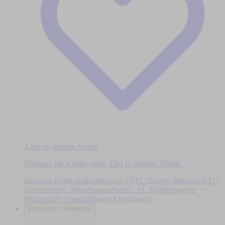
Alles zu deinem Verein
Verpasse nie wieder einen Titel zu deinem Verein.
Borussia Dortmund
Hamburger SV
FC Bayern München
1.FC
Nürnberg
Bor. Mönchengladbach
1. FC Köln
Hannover
96
Eintracht Frankfurt
Bayer Leverkusen
Podcasts / Hörbücher