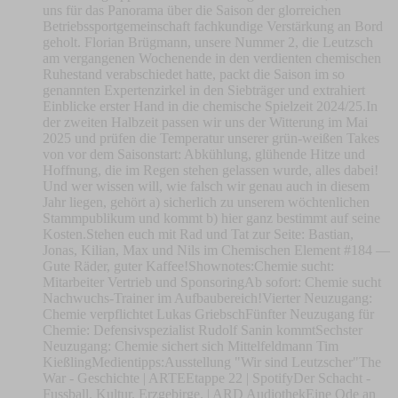
uns für das Panorama über die Saison der glorreichen
Betriebssportgemeinschaft fachkundige Verstärkung an Bord
geholt. Florian Brügmann, unsere Nummer 2, die Leutzsch
am vergangenen Wochenende in den verdienten chemischen
Ruhestand verabschiedet hatte, packt die Saison im so
genannten Expertenzirkel in den Siebträger und extrahiert
Einblicke erster Hand in die chemische Spielzeit 2024/25.In
der zweiten Halbzeit passen wir uns der Witterung im Mai
2025 und prüfen die Temperatur unserer grün-weißen Takes
von vor dem Saisonstart: Abkühlung, glühende Hitze und
Hoffnung, die im Regen stehen gelassen wurde, alles dabei!
Und wer wissen will, wie falsch wir genau auch in diesem
Jahr liegen, gehört a) sicherlich zu unserem wöchtenlichen
Stammpublikum und kommt b) hier ganz bestimmt auf seine
Kosten.Stehen euch mit Rad und Tat zur Seite: Bastian,
Jonas, Kilian, Max und Nils im Chemischen Element #184 —
Gute Räder, guter Kaffee!Shownotes:Chemie sucht:
Mitarbeiter Vertrieb und SponsoringAb sofort: Chemie sucht
Nachwuchs-Trainer im Aufbaubereich!Vierter Neuzugang:
Chemie verpflichtet Lukas GriebschFünfter Neuzugang für
Chemie: Defensivspezialist Rudolf Sanin kommtSechster
Neuzugang: Chemie sichert sich Mittelfeldmann Tim
KießlingMedientipps:Ausstellung "Wir sind Leutzscher"The
War - Geschichte | ARTEEtappe 22 | SpotifyDer Schacht -
Fussball. Kultur. Erzgebirge. | ARD AudiothekEine Ode an