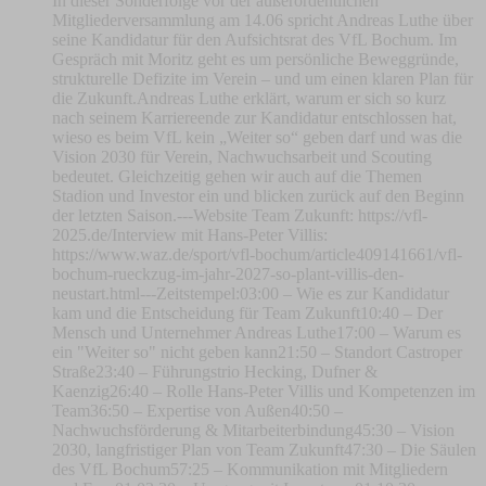
In dieser Sonderfolge vor der außerordentlichen
Mitgliederversammlung am 14.06 spricht Andreas Luthe über
seine Kandidatur für den Aufsichtsrat des VfL Bochum. Im
Gespräch mit Moritz geht es um persönliche Beweggründe,
strukturelle Defizite im Verein – und um einen klaren Plan für
die Zukunft.Andreas Luthe erklärt, warum er sich so kurz
nach seinem Karriereende zur Kandidatur entschlossen hat,
wieso es beim VfL kein „Weiter so“ geben darf und was die
Vision 2030 für Verein, Nachwuchsarbeit und Scouting
bedeutet. Gleichzeitig gehen wir auch auf die Themen
Stadion und Investor ein und blicken zurück auf den Beginn
der letzten Saison.---Website Team Zukunft: https://vfl-
2025.de/Interview mit Hans-Peter Villis:
https://www.waz.de/sport/vfl-bochum/article409141661/vfl-
bochum-rueckzug-im-jahr-2027-so-plant-villis-den-
neustart.html---Zeitstempel:03:00 – Wie es zur Kandidatur
kam und die Entscheidung für Team Zukunft10:40 – Der
Mensch und Unternehmer Andreas Luthe17:00 – Warum es
ein "Weiter so" nicht geben kann21:50 – Standort Castroper
Straße23:40 – Führungstrio Hecking, Dufner &
Kaenzig26:40 – Rolle Hans-Peter Villis und Kompetenzen im
Team36:50 – Expertise von Außen40:50 –
Nachwuchsförderung & Mitarbeiterbindung45:30 – Vision
2030, langfristiger Plan von Team Zukunft47:30 – Die Säulen
des VfL Bochum57:25 – Kommunikation mit Mitgliedern