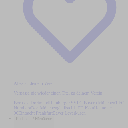
Alles zu deinem Verein
Verpasse nie wieder einen Titel zu deinem Verein.
Borussia Dortmund
Hamburger SV
FC Bayern München
1.FC
Nürnberg
Bor. Mönchengladbach
1. FC Köln
Hannover
96
Eintracht Frankfurt
Bayer Leverkusen
Podcasts / Hörbücher