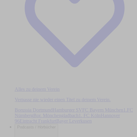
Alles zu deinem Verein
Verpasse nie wieder einen Titel zu deinem Verein.
Borussia Dortmund
Hamburger SV
FC Bayern München
1.FC
Nürnberg
Bor. Mönchengladbach
1. FC Köln
Hannover
96
Eintracht Frankfurt
Bayer Leverkusen
Podcasts / Hörbücher