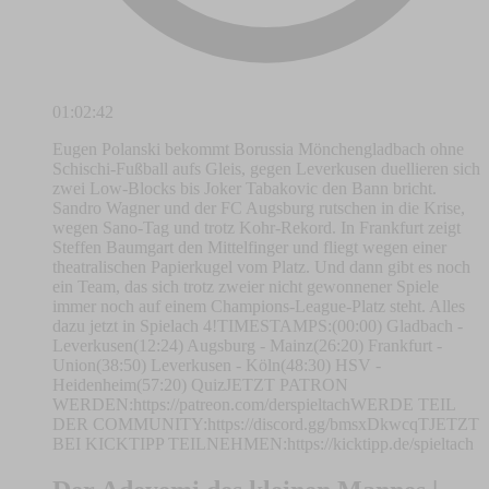
01:02:42
Eugen Polanski bekommt Borussia Mönchengladbach ohne
Schischi-Fußball aufs Gleis, gegen Leverkusen duellieren sich
zwei Low-Blocks bis Joker Tabakovic den Bann bricht.
Sandro Wagner und der FC Augsburg rutschen in die Krise,
wegen Sano-Tag und trotz Kohr-Rekord. In Frankfurt zeigt
Steffen Baumgart den Mittelfinger und fliegt wegen einer
theatralischen Papierkugel vom Platz. Und dann gibt es noch
ein Team, das sich trotz zweier nicht gewonnener Spiele
immer noch auf einem Champions-League-Platz steht. Alles
dazu jetzt in Spielach 4!TIMESTAMPS:(00:00) Gladbach -
Leverkusen(12:24) Augsburg - Mainz(26:20) Frankfurt -
Union(38:50) Leverkusen - Köln(48:30) HSV -
Heidenheim(57:20) QuizJETZT PATRON
WERDEN:⁠⁠⁠⁠⁠⁠⁠⁠⁠⁠⁠⁠⁠⁠⁠⁠⁠https://patreon.com/derspieltach⁠⁠⁠⁠⁠⁠⁠⁠⁠⁠⁠⁠⁠⁠⁠⁠⁠WERDE TEIL
DER COMMUNITY:⁠⁠⁠⁠⁠⁠⁠⁠⁠⁠⁠⁠⁠⁠⁠⁠⁠⁠⁠https://discord.gg/bmsxDkwcqT⁠⁠⁠⁠⁠⁠⁠⁠⁠⁠⁠⁠⁠⁠⁠⁠⁠⁠⁠JETZT
BEI KICKTIPP TEILNEHMEN:⁠⁠⁠https://kicktipp.de/spieltach