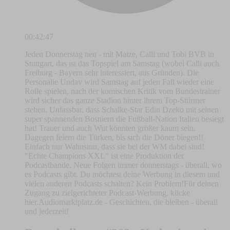
00:42:47
Jeden Donnerstag neu - mit Matze, Calli und Tobi BVB in
Stuttgart, das ist das Topspiel am Samstag (wobei Calli auch
Freiburg - Bayern sehr interessiert, aus Gründen). Die
Personalie Undav wird Samstag auf jeden Fall wieder eine
Rolle spielen, nach der komischen Kritik vom Bundestrainer
wird sicher das ganze Stadion hinter ihrem Top-Stürmer
stehen. Unfassbar, dass Schalke-Star Edin Dzeko mit seinen
super spannenden Bosniern die Fußball-Nation Italien besiegt
hat! Trauer und auch Wut könnten größer kaum sein.
Dagegen feiern die Türken, bis sich die Döner biegen!!
Einfach nur Wahnsinn, dass sie bei der WM dabei sind!
"Echte Champions XXL" ist eine Produktion der
Podcastbande. Neue Folgen immer donnerstags - überall, wo
es Podcasts gibt. Du möchtest deine Werbung in diesem und
vielen anderen Podcasts schalten? Kein Problem!Für deinen
Zugang zu zielgerichteter Podcast-Werbung, klicke
hier.Audiomarktplatz.de - Geschichten, die bleiben - überall
und jederzeit!