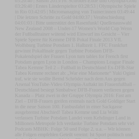
03:20:40 | Saison 2015/16: Schröder-Ende und Olympia-Gold
03:26:40 | Erstes Länderspieltor 03:28:53 | Olympische Spiele
in Rio 03:42:05 | Micromanaging von Trainer:innen 03:49:44
| Die letzten Schritte zu Gold 04:00:37 | Verabschiedung
04:01:03 | Bitte unterstützt den Rasenfunk! Quellenauswahl
New Zealand 2008 – Under-17 Women’s World Cup Wenn
der Fußballtrainer wütend wird Einwurf ins Gesicht – Vier
Spiele Sperre für Kemme DFB Pokal Finale 2013 VfL
Wolfsburg Turbine Potsdam 1. Halbzeit 1. FFC Frankfurt
gewinnt Pokalfinale gegen Turbine Potsdam DFB-
Pokalendspiel der Frauen Lyon turn tables for French first
Potsdam gegen Lyon in London – Champions League Finale
Tabea Kemme Teil 2 – Fußball in Deutschland Ex-DFB-Star
Tabea Kemme rechnet ab: „War eine Marionette“ Yuki Ogimi
traf, wie sie wollte Bernd Schröder nach dem Aus gegen
Arsenal YouTube-Video Olympia-Auftakt im Frauenfußball –
Deutschland besiegt Simbabwe DFB-Frauen verlieren gegen
Kanada – Platz zwei in der Gruppe Olympia 2016: Fast am
Ziel – DFB-Frauen greifen erstmals nach Gold Goldiger Start
in die neue Saison 100. Fanbusfahrt in einer Sackgasse
ausgebremst Abschied! Tabea Kemme und Lia Wälti
verlassen Turbine Potsdam Landei vom Kehdinger Land in
Millionen-Metropole Ich verdanke Turbine Potsdam sehr viel
Podcasts MBHK: Folge 50 und Folge 2, u.a. – Wir können
alle Folgen empfehlen Geteilt vereint: Ist Sport politisch und