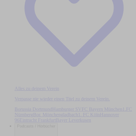
Alles zu deinem Verein
Verpasse nie wieder einen Titel zu deinem Verein.
Borussia Dortmund
Hamburger SV
FC Bayern München
1.FC
Nürnberg
Bor. Mönchengladbach
1. FC Köln
Hannover
96
Eintracht Frankfurt
Bayer Leverkusen
Podcasts / Hörbücher