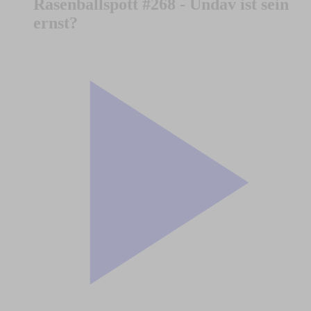
Rasenballspott #268 - Undav ist sein
ernst?