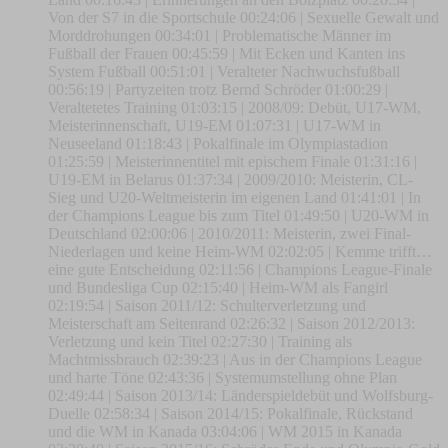
Von der S7 in die Sportschule 00:24:06 | Sexuelle Gewalt und
Morddrohungen 00:34:01 | Problematische Männer im
Fußball der Frauen 00:45:59 | Mit Ecken und Kanten ins
System Fußball 00:51:01 | Veralteter Nachwuchsfußball
00:56:19 | Partyzeiten trotz Bernd Schröder 01:00:29 |
Veraltetetes Training 01:03:15 | 2008/09: Debüt, U17-WM,
Meisterinnenschaft, U19-EM 01:07:31 | U17-WM in
Neuseeland 01:18:43 | Pokalfinale im Olympiastadion
01:25:59 | Meisterinnentitel mit epischem Finale 01:31:16 |
U19-EM in Belarus 01:37:34 | 2009/2010: Meisterin, CL-
Sieg und U20-Weltmeisterin im eigenen Land 01:41:01 | In
der Champions League bis zum Titel 01:49:50 | U20-WM in
Deutschland 02:00:06 | 2010/2011: Meisterin, zwei Final-
Niederlagen und keine Heim-WM 02:02:05 | Kemme trifft…
eine gute Entscheidung 02:11:56 | Champions League-Finale
und Bundesliga Cup 02:15:40 | Heim-WM als Fangirl
02:19:54 | Saison 2011/12: Schulterverletzung und
Meisterschaft am Seitenrand 02:26:32 | Saison 2012/2013:
Verletzung und kein Titel 02:27:30 | Training als
Machtmissbrauch 02:39:23 | Aus in der Champions League
und harte Töne 02:43:36 | Systemumstellung ohne Plan
02:49:44 | Saison 2013/14: Länderspieldebüt und Wolfsburg-
Duelle 02:58:34 | Saison 2014/15: Pokalfinale, Rückstand
und die WM in Kanada 03:04:06 | WM 2015 in Kanada