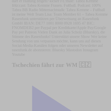
darf er Haltung zeigen? kicker FE:male: Tabea Kemme
fritz:cast: Tabea Kemme Frauen. Fußball. Podcast: 100%
Tabea BB Radio Mitternachtstalk: Tabea Kemme – Fußball
ist meine Welt Team Lisa: Team Member 61 – Tabea Kemme
Rasenfunk unterstützen per Überweisung an Rasenfunk
GmbH IBAN: DE77 1001 8000 0928 1695 47 BIC:
FNOMDEB2 per Paypal per Kreditkarte/Apple Pay/Google
Pay per Patreon Vielen Dank an Julia Scholz (Bluesky), die
Stimme des Rasenfunks! Unterstützt unsere Show Wer keine
Sendung von uns verpassen möchte, kann uns auf diesen
Social-Media-Kanälen folgen oder unseren Newsletter auf
rasenfunk.de abonnieren: Bluesky Mastodon Instagram
Youtube
Tschechien fährt zur WM 🇨🇿