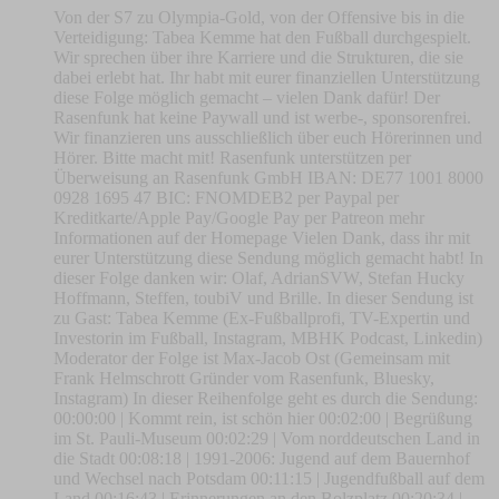
Von der S7 zu Olympia-Gold, von der Offensive bis in die
Verteidigung: Tabea Kemme hat den Fußball durchgespielt.
Wir sprechen über ihre Karriere und die Strukturen, die sie
dabei erlebt hat. Ihr habt mit eurer finanziellen Unterstützung
diese Folge möglich gemacht – vielen Dank dafür! Der
Rasenfunk hat keine Paywall und ist werbe-, sponsorenfrei.
Wir finanzieren uns ausschließlich über euch Hörerinnen und
Hörer. Bitte macht mit! Rasenfunk unterstützen per
Überweisung an Rasenfunk GmbH IBAN: DE77 1001 8000
0928 1695 47 BIC: FNOMDEB2 per Paypal per
Kreditkarte/Apple Pay/Google Pay per Patreon mehr
Informationen auf der Homepage Vielen Dank, dass ihr mit
eurer Unterstützung diese Sendung möglich gemacht habt! In
dieser Folge danken wir: Olaf, AdrianSVW, Stefan Hucky
Hoffmann, Steffen, toubiV und Brille. In dieser Sendung ist
zu Gast: Tabea Kemme (Ex-Fußballprofi, TV-Expertin und
Investorin im Fußball, Instagram, MBHK Podcast, Linkedin)
Moderator der Folge ist Max-Jacob Ost (Gemeinsam mit
Frank Helmschrott Gründer vom Rasenfunk, Bluesky,
Instagram) In dieser Reihenfolge geht es durch die Sendung:
00:00:00 | Kommt rein, ist schön hier 00:02:00 | Begrüßung
im St. Pauli-Museum 00:02:29 | Vom norddeutschen Land in
die Stadt 00:08:18 | 1991-2006: Jugend auf dem Bauernhof
und Wechsel nach Potsdam 00:11:15 | Jugendfußball auf dem
Land 00:16:43 | Erinnerungen an den Bolzplatz 00:20:34 |