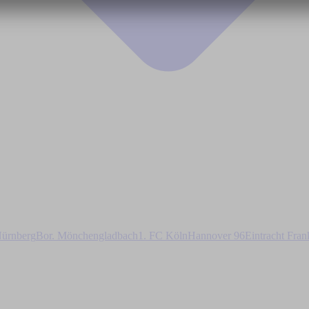
ürnberg
Bor. Mönchengladbach
1. FC Köln
Hannover 96
Eintracht Fran