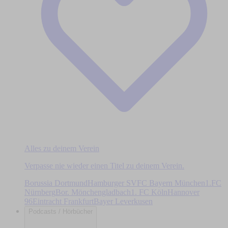
Alles zu deinem Verein
Verpasse nie wieder einen Titel zu deinem Verein.
Borussia Dortmund
Hamburger SV
FC Bayern München
1.FC
Nürnberg
Bor. Mönchengladbach
1. FC Köln
Hannover
96
Eintracht Frankfurt
Bayer Leverkusen
Podcasts / Hörbücher