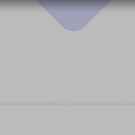
ürnberg
Bor. Mönchengladbach
1. FC Köln
Hannover 96
Eintracht Fran