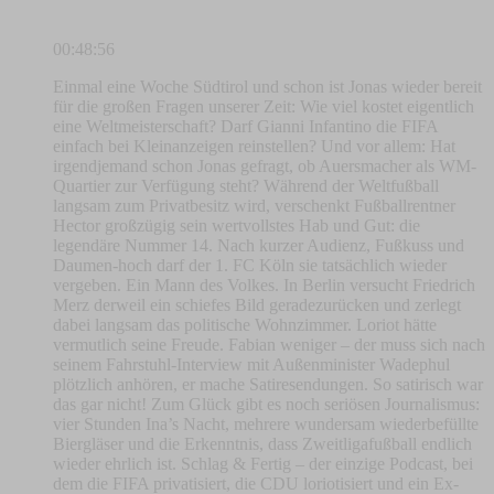
00:48:56
Einmal eine Woche Südtirol und schon ist Jonas wieder bereit
für die großen Fragen unserer Zeit: Wie viel kostet eigentlich
eine Weltmeisterschaft? Darf Gianni Infantino die FIFA
einfach bei Kleinanzeigen reinstellen? Und vor allem: Hat
irgendjemand schon Jonas gefragt, ob Auersmacher als WM-
Quartier zur Verfügung steht? Während der Weltfußball
langsam zum Privatbesitz wird, verschenkt Fußballrentner
Hector großzügig sein wertvollstes Hab und Gut: die
legendäre Nummer 14. Nach kurzer Audienz, Fußkuss und
Daumen-hoch darf der 1. FC Köln sie tatsächlich wieder
vergeben. Ein Mann des Volkes. In Berlin versucht Friedrich
Merz derweil ein schiefes Bild geradezurücken und zerlegt
dabei langsam das politische Wohnzimmer. Loriot hätte
vermutlich seine Freude. Fabian weniger – der muss sich nach
seinem Fahrstuhl-Interview mit Außenminister Wadephul
plötzlich anhören, er mache Satiresendungen. So satirisch war
das gar nicht! Zum Glück gibt es noch seriösen Journalismus:
vier Stunden Ina’s Nacht, mehrere wundersam wiederbefüllte
Biergläser und die Erkenntnis, dass Zweitligafußball endlich
wieder ehrlich ist. Schlag & Fertig – der einzige Podcast, bei
dem die FIFA privatisiert, die CDU loriotisiert und ein Ex-