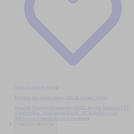
Alles zu deinem Verein
Verpasse nie wieder einen Titel zu deinem Verein.
Borussia Dortmund
Hamburger SV
FC Bayern München
1.FC
Nürnberg
Bor. Mönchengladbach
1. FC Köln
Hannover
96
Eintracht Frankfurt
Bayer Leverkusen
Podcasts / Hörbücher