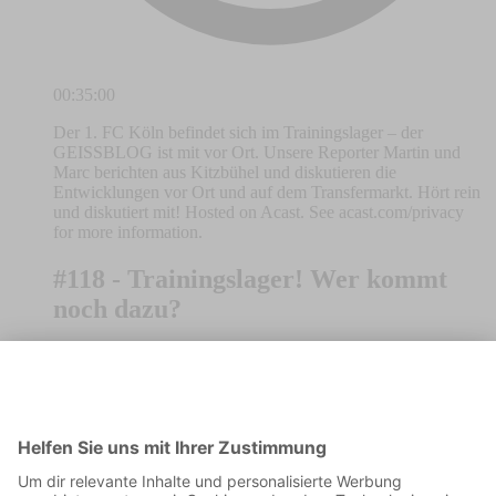
00:35:00
Der 1. FC Köln befindet sich im Trainingslager – der
GEISSBLOG ist mit vor Ort. Unsere Reporter Martin und
Marc berichten aus Kitzbühel und diskutieren die
Entwicklungen vor Ort und auf dem Transfermarkt. Hört rein
und diskutiert mit! Hosted on Acast. See acast.com/privacy
for more information.
#118 - Trainingslager! Wer kommt
noch dazu?