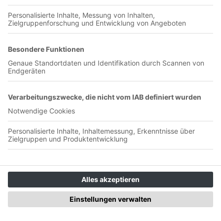
00:47:45
Gefühlt fehlen 1 - 2 Namen die uns mit einem guten Gefühl in
die neue Saison schicken…. Wir warten mal ab