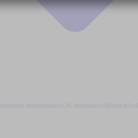
ürnberg
Bor. Mönchengladbach
1. FC Köln
Hannover 96
Eintracht Fran