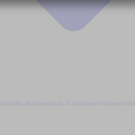
ürnberg
Bor. Mönchengladbach
1. FC Köln
Hannover 96
Eintracht Fran