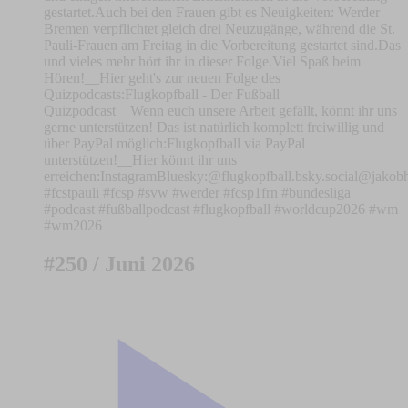
gestartet.Auch bei den Frauen gibt es Neuigkeiten: Werder
Bremen verpflichtet gleich drei Neuzugänge, während die St.
Pauli-Frauen am Freitag in die Vorbereitung gestartet sind.Das
und vieles mehr hört ihr in dieser Folge.Viel Spaß beim
Hören!__Hier geht's zur neuen Folge des
Quizpodcasts:⁠Flugkopfball - Der Fußball
Quizpodcast⁠__Wenn euch unsere Arbeit gefällt, könnt ihr uns
gerne unterstützen! Das ist natürlich komplett freiwillig und
über PayPal möglich:⁠⁠Flugkopfball via PayPal
unterstützen!⁠⁠__Hier könnt ihr uns
erreichen:⁠⁠⁠⁠⁠⁠⁠⁠⁠⁠⁠⁠⁠⁠⁠⁠⁠⁠⁠⁠⁠⁠⁠⁠⁠⁠⁠⁠⁠⁠⁠⁠⁠⁠⁠⁠⁠⁠⁠⁠⁠⁠⁠⁠⁠⁠⁠⁠⁠⁠⁠⁠⁠⁠⁠⁠⁠⁠⁠⁠⁠⁠Instagram⁠⁠⁠⁠⁠⁠⁠⁠⁠⁠⁠⁠⁠⁠⁠⁠⁠⁠⁠⁠⁠⁠⁠⁠⁠⁠⁠⁠⁠⁠⁠⁠⁠⁠⁠⁠⁠⁠⁠⁠⁠⁠⁠⁠⁠⁠⁠⁠⁠⁠⁠⁠⁠⁠⁠⁠⁠⁠⁠⁠⁠⁠Bluesky:⁠⁠⁠⁠⁠⁠⁠⁠⁠⁠⁠⁠⁠⁠⁠⁠⁠⁠⁠⁠⁠⁠⁠⁠⁠⁠⁠⁠⁠⁠⁠⁠⁠⁠⁠⁠⁠⁠⁠⁠⁠⁠⁠⁠⁠⁠⁠⁠⁠⁠⁠⁠⁠⁠⁠⁠⁠⁠⁠⁠⁠⁠⁠⁠⁠⁠⁠⁠⁠⁠⁠⁠⁠⁠⁠⁠⁠⁠⁠⁠⁠⁠⁠⁠⁠⁠⁠⁠⁠⁠⁠⁠⁠⁠⁠⁠⁠⁠⁠⁠⁠⁠⁠⁠⁠⁠⁠⁠⁠⁠⁠@flugkopfball.bsky.social⁠⁠⁠⁠⁠⁠⁠⁠⁠⁠⁠⁠⁠⁠⁠⁠⁠⁠⁠⁠⁠⁠⁠⁠⁠⁠⁠⁠⁠⁠⁠⁠⁠⁠⁠⁠⁠⁠⁠⁠⁠⁠⁠⁠⁠⁠⁠⁠⁠⁠⁠⁠⁠⁠⁠⁠⁠⁠⁠⁠⁠⁠⁠⁠⁠⁠⁠⁠⁠⁠⁠⁠⁠⁠⁠⁠⁠
#fcstpauli #fcsp #svw #werder #fcsp1frn #bundesliga
#podcast #fußballpodcast #flugkopfball #worldcup2026 #wm
#wm2026
#250 / Juni 2026