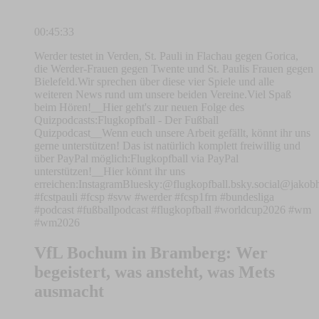
00:45:33
Werder testet in Verden, St. Pauli in Flachau gegen Gorica,
die Werder-Frauen gegen Twente und St. Paulis Frauen gegen
Bielefeld.Wir sprechen über diese vier Spiele und alle
weiteren News rund um unsere beiden Vereine.Viel Spaß
beim Hören!__Hier geht's zur neuen Folge des
Quizpodcasts:⁠⁠⁠Flugkopfball - Der Fußball
Quizpodcast⁠⁠⁠__Wenn euch unsere Arbeit gefällt, könnt ihr uns
gerne unterstützen! Das ist natürlich komplett freiwillig und
über PayPal möglich:⁠⁠⁠⁠Flugkopfball via PayPal
unterstützen!⁠⁠⁠⁠__Hier könnt ihr uns
erreichen:⁠⁠⁠⁠⁠⁠⁠⁠⁠⁠⁠⁠⁠⁠⁠⁠⁠⁠⁠⁠⁠⁠⁠⁠⁠⁠⁠⁠⁠⁠⁠⁠⁠⁠⁠⁠⁠⁠⁠⁠⁠⁠⁠⁠⁠⁠⁠⁠⁠⁠⁠⁠⁠⁠⁠⁠⁠⁠⁠⁠⁠⁠⁠⁠Instagram⁠⁠⁠⁠⁠⁠⁠⁠⁠⁠⁠⁠⁠⁠⁠⁠⁠⁠⁠⁠⁠⁠⁠⁠⁠⁠⁠⁠⁠⁠⁠⁠⁠⁠⁠⁠⁠⁠⁠⁠⁠⁠⁠⁠⁠⁠⁠⁠⁠⁠⁠⁠⁠⁠⁠⁠⁠⁠⁠⁠⁠⁠⁠⁠Bluesky:⁠⁠⁠⁠⁠⁠⁠⁠⁠⁠⁠⁠⁠⁠⁠⁠⁠⁠⁠⁠⁠⁠⁠⁠⁠⁠⁠⁠⁠⁠⁠⁠⁠⁠⁠⁠⁠⁠⁠⁠⁠⁠⁠⁠⁠⁠⁠⁠⁠⁠⁠⁠⁠⁠⁠⁠⁠⁠⁠⁠⁠⁠⁠⁠⁠⁠⁠⁠⁠⁠⁠⁠⁠⁠⁠⁠⁠⁠⁠⁠⁠⁠⁠⁠⁠⁠⁠⁠⁠⁠⁠⁠⁠⁠⁠⁠⁠⁠⁠⁠⁠⁠⁠⁠⁠⁠⁠⁠⁠⁠⁠⁠⁠@flugkopfball.bsky.social⁠⁠⁠⁠⁠⁠⁠⁠⁠⁠⁠⁠⁠⁠⁠⁠⁠⁠⁠⁠⁠⁠⁠⁠⁠⁠⁠⁠⁠⁠⁠⁠⁠⁠⁠⁠⁠⁠⁠⁠⁠⁠⁠⁠⁠⁠⁠⁠⁠⁠⁠⁠⁠⁠⁠⁠⁠⁠⁠⁠⁠⁠⁠⁠⁠⁠⁠⁠⁠⁠⁠⁠⁠⁠⁠⁠⁠
#fcstpauli #fcsp #svw #werder #fcsp1frn #bundesliga
#podcast #fußballpodcast #flugkopfball #worldcup2026 #wm
#wm2026
VfL Bochum in Bramberg: Wer
begeistert, was ansteht, was Mets
ausmacht