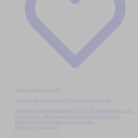
Alles zu deinem Verein
Verpasse nie wieder einen Titel zu deinem Verein.
Borussia Dortmund
Hamburger SV
FC Bayern München
1.FC
Nürnberg
Bor. Mönchengladbach
1. FC Köln
Hannover
96
Eintracht Frankfurt
Bayer Leverkusen
Podcasts / Hörbücher