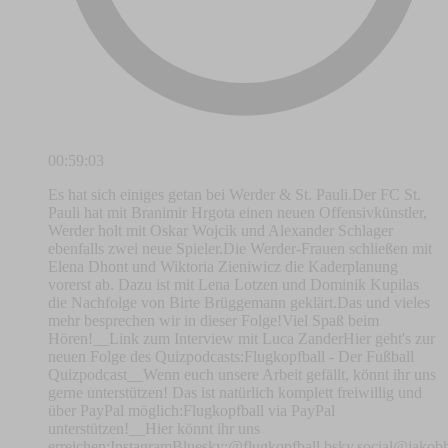
00:59:03
Es hat sich einiges getan bei Werder & St. Pauli.Der FC St.
Pauli hat mit Branimir Hrgota einen neuen Offensivkünstler,
Werder holt mit Oskar Wojcik und Alexander Schlager
ebenfalls zwei neue Spieler.Die Werder-Frauen schließen mit
Elena Dhont und Wiktoria Zieniwicz die Kaderplanung
vorerst ab. Dazu ist mit Lena Lotzen und Dominik Kupilas
die Nachfolge von Birte Brüggemann geklärt.Das und vieles
mehr besprechen wir in dieser Folge!Viel Spaß beim
Hören!__Link zum Interview mit Luca ZanderHier geht's zur
neuen Folge des Quizpodcasts:⁠⁠Flugkopfball - Der Fußball
Quizpodcast⁠⁠__Wenn euch unsere Arbeit gefällt, könnt ihr uns
gerne unterstützen! Das ist natürlich komplett freiwillig und
über PayPal möglich:⁠⁠⁠Flugkopfball via PayPal
unterstützen!⁠⁠⁠__Hier könnt ihr uns
erreichen:⁠⁠⁠⁠⁠⁠⁠⁠⁠⁠⁠⁠⁠⁠⁠⁠⁠⁠⁠⁠⁠⁠⁠⁠⁠⁠⁠⁠⁠⁠⁠⁠⁠⁠⁠⁠⁠⁠⁠⁠⁠⁠⁠⁠⁠⁠⁠⁠⁠⁠⁠⁠⁠⁠⁠⁠⁠⁠⁠⁠⁠⁠⁠Instagram⁠⁠⁠⁠⁠⁠⁠⁠⁠⁠⁠⁠⁠⁠⁠⁠⁠⁠⁠⁠⁠⁠⁠⁠⁠⁠⁠⁠⁠⁠⁠⁠⁠⁠⁠⁠⁠⁠⁠⁠⁠⁠⁠⁠⁠⁠⁠⁠⁠⁠⁠⁠⁠⁠⁠⁠⁠⁠⁠⁠⁠⁠⁠Bluesky:⁠⁠⁠⁠⁠⁠⁠⁠⁠⁠⁠⁠⁠⁠⁠⁠⁠⁠⁠⁠⁠⁠⁠⁠⁠⁠⁠⁠⁠⁠⁠⁠⁠⁠⁠⁠⁠⁠⁠⁠⁠⁠⁠⁠⁠⁠⁠⁠⁠⁠⁠⁠⁠⁠⁠⁠⁠⁠⁠⁠⁠⁠⁠⁠⁠⁠⁠⁠⁠⁠⁠⁠⁠⁠⁠⁠⁠⁠⁠⁠⁠⁠⁠⁠⁠⁠⁠⁠⁠⁠⁠⁠⁠⁠⁠⁠⁠⁠⁠⁠⁠⁠⁠⁠⁠⁠⁠⁠⁠⁠⁠⁠@flugkopfball.bsky.social⁠⁠⁠⁠⁠⁠⁠⁠⁠⁠⁠⁠⁠⁠⁠⁠⁠⁠⁠⁠⁠⁠⁠⁠⁠⁠⁠⁠⁠⁠⁠⁠⁠⁠⁠⁠⁠⁠⁠⁠⁠⁠⁠⁠⁠⁠⁠⁠⁠⁠⁠⁠⁠⁠⁠⁠⁠⁠⁠⁠⁠⁠⁠⁠⁠⁠⁠⁠⁠⁠⁠⁠⁠⁠⁠⁠⁠