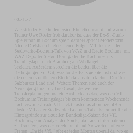
00:31:37
Wie sich der Este in den ersten Einheiten macht und warum
Trainer Uwe Rösler froh darüber ist, dass der Ex-St.-Pauli-
Spieler nun in Bochum spielt, darüber spricht Moderatorin
Nicole Dreisbach in einer neuen Folge "VfL Inside – der
Stadtwerke-Bochum-Talk von WAZ und Radio Bochum" mit
WAZ-Reporter Stefan Döring, der die Bochumer ins
Trainingslager nach Bramberg am Wildkogel
begleitet. Außerdem sprechen die beiden über die
Bedingungen vor Ort, was für die Fans geboten ist und wie
die ersten (sportlichen) Eindrücke aus dem kleinen Dorf im
Salzburger Land sind. Weitere Themen sind auch der
Neuzugang fürs Tor, Tino Casali, die weiteren
Transferplanungen und ein Ausblick aus das, was den VfL
Bochum im Trainingslager bis zum kommenden Wochenende
noch erwartet.Inside VfL: Jetzt kostenlos abonnieren!Bei
„Inside VfL - der Stadtwerke Bochum-Talk“ bekommt Ihr alle
Hintergründe zur aktuellen Bundesliga-Saison des VfL
Bochums, eine Analyse der Spiele, aber auch Informationen
zu Transfers, was der Verein treibt und Antworten auf eure
Fragen! „Inside VfL“ gibt es jeden Montag überall da, wo es