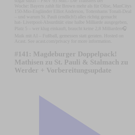
sogar stützt – FMV 93 Mio.- Die Transfers der
Woche: Bayern zahlt für Brown mehr als für Olise, ManCitys
150-Mio-Engländer Elliot Anderson, Tottenhams Tonali-Deal
– und warum St. Pauli (endlich!) alles richtig gemacht
hat- Liverpool-Absurdität: eine halbe Milliarde ausgegeben,
Platz 5 – wer klug einkauft, braucht keine 2,8 Milliarden🎧
Maik mit AI – Fußball, gemessen statt geraten. Hosted on
Acast. See acast.com/privacy for more information.
#141: Magdeburger Doppelpack!
Mathisen zu St. Pauli & Stalmach zu
Werder + Vorbereitungsupdate