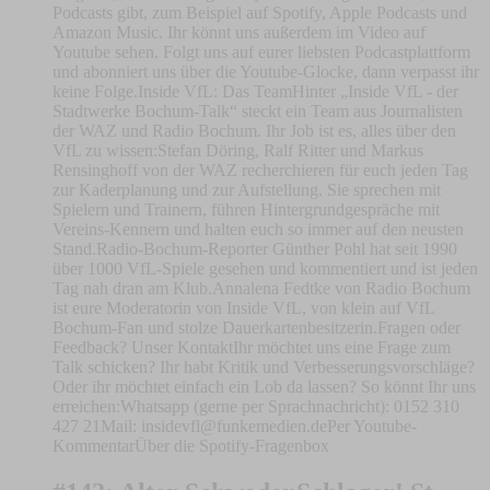
Podcasts gibt, zum Beispiel auf Spotify, Apple Podcasts und
Amazon Music. Ihr könnt uns außerdem im Video auf
Youtube sehen. Folgt uns auf eurer liebsten Podcastplattform
und abonniert uns über die Youtube-Glocke, dann verpasst ihr
keine Folge.Inside VfL: Das TeamHinter „Inside VfL - der
Stadtwerke Bochum-Talk“ steckt ein Team aus Journalisten
der WAZ und Radio Bochum. Ihr Job ist es, alles über den
VfL zu wissen:Stefan Döring, Ralf Ritter und Markus
Rensinghoff von der WAZ recherchieren für euch jeden Tag
zur Kaderplanung und zur Aufstellung. Sie sprechen mit
Spielern und Trainern, führen Hintergrundgespräche mit
Vereins-Kennern und halten euch so immer auf den neusten
Stand.Radio-Bochum-Reporter Günther Pohl hat seit 1990
über 1000 VfL-Spiele gesehen und kommentiert und ist jeden
Tag nah dran am Klub.Annalena Fedtke von Radio Bochum
ist eure Moderatorin von Inside VfL, von klein auf VfL
Bochum-Fan und stolze Dauerkartenbesitzerin.Fragen oder
Feedback? Unser KontaktIhr möchtet uns eine Frage zum
Talk schicken? Ihr habt Kritik und Verbesserungsvorschläge?
Oder ihr möchtet einfach ein Lob da lassen? So könnt Ihr uns
erreichen:Whatsapp (gerne per Sprachnachricht): 0152 310
427 21Mail:
insidevfl@funkemedien.dePer
Youtube-
KommentarÜber die Spotify-Fragenbox