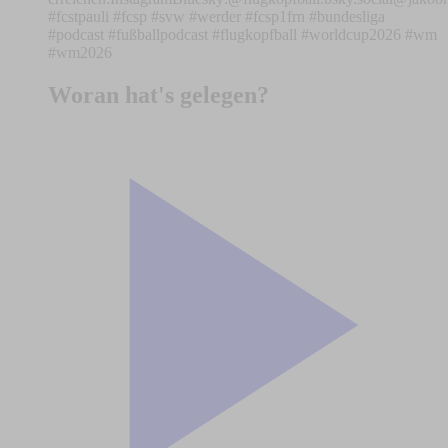
#fcstpauli #fcsp #svw #werder #fcsp1frn #bundesliga
#podcast #fußballpodcast #flugkopfball #worldcup2026 #wm
#wm2026
Woran hat's gelegen?