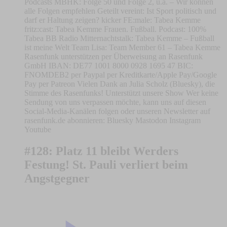
Podcasts MBHK: Folge 50 und Folge 2, u.a. – Wir können
alle Folgen empfehlen Geteilt vereint: Ist Sport politisch und
darf er Haltung zeigen? kicker FE:male: Tabea Kemme
fritz:cast: Tabea Kemme Frauen. Fußball. Podcast: 100%
Tabea BB Radio Mitternachtstalk: Tabea Kemme – Fußball
ist meine Welt Team Lisa: Team Member 61 – Tabea Kemme
Rasenfunk unterstützen per Überweisung an Rasenfunk
GmbH IBAN: DE77 1001 8000 0928 1695 47 BIC:
FNOMDEB2 per Paypal per Kreditkarte/Apple Pay/Google
Pay per Patreon Vielen Dank an Julia Scholz (Bluesky), die
Stimme des Rasenfunks! Unterstützt unsere Show Wer keine
Sendung von uns verpassen möchte, kann uns auf diesen
Social-Media-Kanälen folgen oder unseren Newsletter auf
rasenfunk.de abonnieren: Bluesky Mastodon Instagram
Youtube
#128: Platz 11 bleibt Werders
Festung! St. Pauli verliert beim
Angstgegner