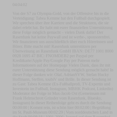
04:04:02
Von der S7 zu Olympia-Gold, von der Offensive bis in die
Verteidigung: Tabea Kemme hat den Fußball durchgespielt.
Wir sprechen über ihre Karriere und die Strukturen, die sie
dabei erlebt hat. Ihr habt mit eurer finanziellen Unterstützung
diese Folge möglich gemacht – vielen Dank dafür! Der
Rasenfunk hat keine Paywall und ist werbe-, sponsorenfrei.
Wir finanzieren uns ausschließlich über euch Hörerinnen und
Hörer. Bitte macht mit! Rasenfunk unterstützen per
Überweisung an Rasenfunk GmbH IBAN: DE77 1001 8000
0928 1695 47 BIC: FNOMDEB2 per Paypal per
Kreditkarte/Apple Pay/Google Pay per Patreon mehr
Informationen auf der Homepage Vielen Dank, dass ihr mit
eurer Unterstützung diese Sendung möglich gemacht habt! In
dieser Folge danken wir: Olaf, AdrianSVW, Stefan Hucky
Hoffmann, Steffen, toubiV und Brille. In dieser Sendung ist
zu Gast: Tabea Kemme (Ex-Fußballprofi, TV-Expertin und
Investorin im Fußball, Instagram, MBHK Podcast, Linkedin)
Moderator der Folge ist Max-Jacob Ost (Gemeinsam mit
Frank Helmschrott Gründer vom Rasenfunk, Bluesky,
Instagram) In dieser Reihenfolge geht es durch die Sendung:
00:00:00 | Kommt rein, ist schön hier 00:02:00 | Begrüßung
im St. Pauli-Museum 00:02:29 | Vom norddeutschen Land in
die Stadt 00:08:18 | 1991-2006: Jugend auf dem Bauernhof