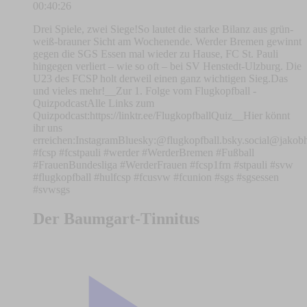
00:40:26
Drei Spiele, zwei Siege!So lautet die starke Bilanz aus grün-
weiß-brauner Sicht am Wochenende. Werder Bremen gewinnt
gegen die SGS Essen mal wieder zu Hause, FC St. Pauli
hingegen verliert – wie so oft – bei SV Henstedt-Ulzburg. Die
U23 des FCSP holt derweil einen ganz wichtigen Sieg.Das
und vieles mehr!__⁠Zur 1. Folge vom Flugkopfball -
Quizpodcast⁠Alle Links zum
Quizpodcast:https://linktr.ee/FlugkopfballQuiz__Hier könnt
ihr uns
erreichen:⁠⁠⁠⁠⁠⁠⁠⁠⁠⁠⁠⁠⁠⁠⁠⁠⁠⁠⁠⁠⁠⁠⁠⁠⁠⁠⁠⁠⁠⁠⁠⁠⁠⁠⁠⁠⁠⁠⁠⁠⁠⁠⁠⁠⁠⁠⁠⁠⁠⁠⁠⁠⁠⁠⁠Instagram⁠⁠⁠⁠⁠⁠⁠⁠⁠⁠⁠⁠⁠⁠⁠⁠⁠⁠⁠⁠⁠⁠⁠⁠⁠⁠⁠⁠⁠⁠⁠⁠⁠⁠⁠⁠⁠⁠⁠⁠⁠⁠⁠⁠⁠⁠⁠⁠⁠⁠⁠⁠⁠⁠⁠Bluesky:⁠⁠⁠⁠⁠⁠⁠⁠⁠⁠⁠⁠⁠⁠⁠⁠⁠⁠⁠⁠⁠⁠⁠⁠⁠⁠⁠⁠⁠⁠⁠⁠⁠⁠⁠⁠⁠⁠⁠⁠⁠⁠⁠⁠⁠⁠⁠⁠⁠⁠⁠⁠⁠⁠⁠⁠⁠⁠⁠⁠⁠⁠⁠⁠⁠⁠⁠⁠⁠⁠⁠⁠⁠⁠⁠⁠⁠⁠⁠⁠⁠⁠⁠⁠⁠⁠⁠⁠⁠⁠⁠⁠⁠⁠⁠⁠⁠⁠⁠⁠⁠⁠⁠⁠@flugkopfball.bsky.social⁠⁠⁠⁠⁠⁠⁠⁠⁠⁠⁠⁠⁠⁠⁠⁠⁠⁠⁠⁠⁠⁠⁠⁠⁠⁠⁠⁠⁠⁠⁠⁠⁠⁠⁠⁠⁠⁠⁠⁠⁠⁠⁠⁠⁠⁠⁠⁠⁠⁠⁠⁠⁠⁠⁠⁠⁠⁠⁠⁠⁠⁠⁠⁠⁠⁠⁠⁠⁠⁠⁠⁠⁠⁠⁠⁠
#fcsp #fcstpauli #werder #WerderBremen #Fußball
#FrauenBundesliga #WerderFrauen #fcsp1frn #stpauli #svw
#flugkopfball #hulfcsp #fcusvw #fcunion #sgs #sgsessen
#svwsgs
Der Baumgart-Tinnitus