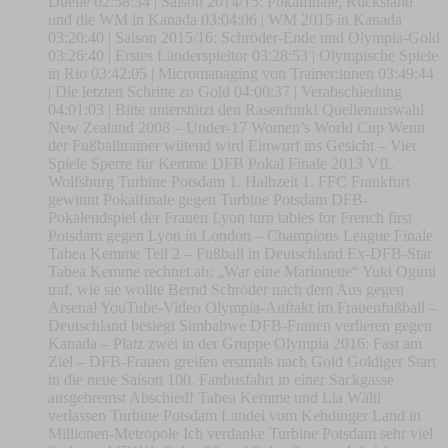
Duelle 02:58:34 | Saison 2014/15: Pokalfinale, Rückstand
und die WM in Kanada 03:04:06 | WM 2015 in Kanada
03:20:40 | Saison 2015/16: Schröder-Ende und Olympia-Gold
03:26:40 | Erstes Länderspieltor 03:28:53 | Olympische Spiele
in Rio 03:42:05 | Micromanaging von Trainer:innen 03:49:44
| Die letzten Schritte zu Gold 04:00:37 | Verabschiedung
04:01:03 | Bitte unterstützt den Rasenfunk! Quellenauswahl
New Zealand 2008 – Under-17 Women’s World Cup Wenn
der Fußballtrainer wütend wird Einwurf ins Gesicht – Vier
Spiele Sperre für Kemme DFB Pokal Finale 2013 VfL
Wolfsburg Turbine Potsdam 1. Halbzeit 1. FFC Frankfurt
gewinnt Pokalfinale gegen Turbine Potsdam DFB-
Pokalendspiel der Frauen Lyon turn tables for French first
Potsdam gegen Lyon in London – Champions League Finale
Tabea Kemme Teil 2 – Fußball in Deutschland Ex-DFB-Star
Tabea Kemme rechnet ab: „War eine Marionette“ Yuki Ogimi
traf, wie sie wollte Bernd Schröder nach dem Aus gegen
Arsenal YouTube-Video Olympia-Auftakt im Frauenfußball –
Deutschland besiegt Simbabwe DFB-Frauen verlieren gegen
Kanada – Platz zwei in der Gruppe Olympia 2016: Fast am
Ziel – DFB-Frauen greifen erstmals nach Gold Goldiger Start
in die neue Saison 100. Fanbusfahrt in einer Sackgasse
ausgebremst Abschied! Tabea Kemme und Lia Wälti
verlassen Turbine Potsdam Landei vom Kehdinger Land in
Millionen-Metropole Ich verdanke Turbine Potsdam sehr viel