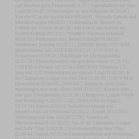
und Wechsel nach Potsdam 00:11:15 | Jugendfußball auf dem
Land 00:16:43 | Erinnerungen an den Bolzplatz 00:20:34 |
Von der S7 in die Sportschule 00:24:06 | Sexuelle Gewalt und
Morddrohungen 00:34:01 | Problematische Männer im
Fußball der Frauen 00:45:59 | Mit Ecken und Kanten ins
System Fußball 00:51:01 | Veralteter Nachwuchsfußball
00:56:19 | Partyzeiten trotz Bernd Schröder 01:00:29 |
Veraltetetes Training 01:03:15 | 2008/09: Debüt, U17-WM,
Meisterinnenschaft, U19-EM 01:07:31 | U17-WM in
Neuseeland 01:18:43 | Pokalfinale im Olympiastadion
01:25:59 | Meisterinnentitel mit epischem Finale 01:31:16 |
U19-EM in Belarus 01:37:34 | 2009/2010: Meisterin, CL-
Sieg und U20-Weltmeisterin im eigenen Land 01:41:01 | In
der Champions League bis zum Titel 01:49:50 | U20-WM in
Deutschland 02:00:06 | 2010/2011: Meisterin, zwei Final-
Niederlagen und keine Heim-WM 02:02:05 | Kemme trifft…
eine gute Entscheidung 02:11:56 | Champions League-Finale
und Bundesliga Cup 02:15:40 | Heim-WM als Fangirl
02:19:54 | Saison 2011/12: Schulterverletzung und
Meisterschaft am Seitenrand 02:26:32 | Saison 2012/2013:
Verletzung und kein Titel 02:27:30 | Training als
Machtmissbrauch 02:39:23 | Aus in der Champions League
und harte Töne 02:43:36 | Systemumstellung ohne Plan
02:49:44 | Saison 2013/14: Länderspieldebüt und Wolfsburg-