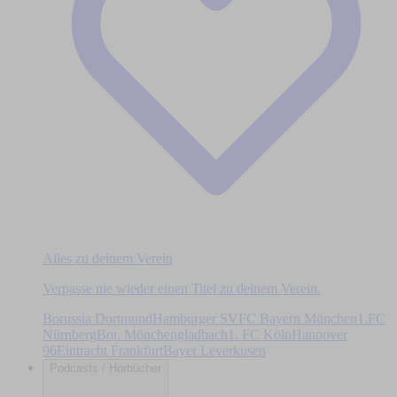
Alles zu deinem Verein
Verpasse nie wieder einen Titel zu deinem Verein.
Borussia Dortmund
Hamburger SV
FC Bayern München
1.FC
Nürnberg
Bor. Mönchengladbach
1. FC Köln
Hannover
96
Eintracht Frankfurt
Bayer Leverkusen
Podcasts / Hörbücher