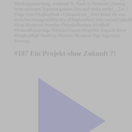
Wiedergutmachung, während St. Pauli in Henstedt-Ulzburg
beim nächsten Topteam gastiert.Das und vieles mehr!__Zur 1.
Folge vom Flugkopfball - Quizpodcast__Hier könnt ihr uns
erreichen:⁠⁠⁠⁠⁠⁠⁠⁠⁠⁠⁠⁠⁠⁠⁠⁠⁠⁠⁠⁠⁠⁠⁠⁠⁠⁠⁠⁠⁠⁠⁠⁠⁠⁠⁠⁠⁠⁠⁠⁠⁠⁠⁠⁠⁠⁠⁠⁠⁠⁠⁠⁠⁠⁠Instagram⁠⁠⁠⁠⁠⁠⁠⁠⁠⁠⁠⁠⁠⁠⁠⁠⁠⁠⁠⁠⁠⁠⁠⁠⁠⁠⁠⁠⁠⁠⁠⁠⁠⁠⁠⁠⁠⁠⁠⁠⁠⁠⁠⁠⁠⁠⁠⁠⁠⁠⁠⁠⁠⁠Bluesky:⁠⁠⁠⁠⁠⁠⁠⁠⁠⁠⁠⁠⁠⁠⁠⁠⁠⁠⁠⁠⁠⁠⁠⁠⁠⁠⁠⁠⁠⁠⁠⁠⁠⁠⁠⁠⁠⁠⁠⁠⁠⁠⁠⁠⁠⁠⁠⁠⁠⁠⁠⁠⁠⁠⁠⁠⁠⁠⁠⁠⁠⁠⁠⁠⁠⁠⁠⁠⁠⁠⁠⁠⁠⁠⁠⁠⁠⁠⁠⁠⁠⁠⁠⁠⁠⁠⁠⁠⁠⁠⁠⁠⁠⁠⁠⁠⁠⁠⁠⁠⁠⁠⁠@flugkopfball.bsky.social⁠⁠⁠⁠⁠⁠⁠⁠⁠⁠⁠⁠⁠⁠⁠⁠⁠⁠⁠⁠⁠⁠⁠⁠⁠⁠⁠⁠⁠⁠⁠⁠⁠⁠⁠⁠⁠⁠⁠⁠⁠⁠⁠⁠⁠⁠⁠⁠⁠⁠⁠⁠⁠⁠⁠⁠⁠⁠⁠⁠⁠⁠⁠⁠⁠⁠⁠⁠⁠⁠⁠⁠⁠⁠⁠⁠
#fcsp #fcstpauli #werder #WerderBremen #Fußball
#FrauenBundesliga #WerderFrauen #fcsp1frn #stpauli #svw
#flugkopfball #hulfcsp #fcusvw #fcunion #sgs #sgsessen
#svwsgs
#187 Ein Projekt ohne Zukunft ?!