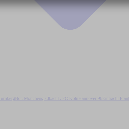
ürnberg
Bor. Mönchengladbach
1. FC Köln
Hannover 96
Eintracht Fran