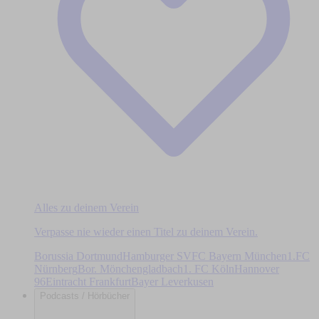
Alles zu deinem Verein
Verpasse nie wieder einen Titel zu deinem Verein.
Borussia Dortmund
Hamburger SV
FC Bayern München
1.FC
Nürnberg
Bor. Mönchengladbach
1. FC Köln
Hannover
96
Eintracht Frankfurt
Bayer Leverkusen
Podcasts / Hörbücher