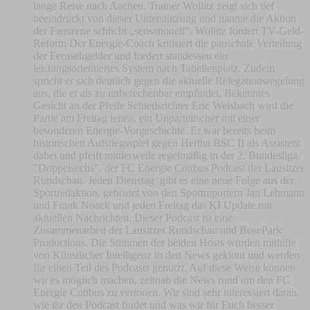
lange Reise nach Aachen. Trainer Wollitz zeigt sich tief
beeindruckt von dieser Unterstützung und nannte die Aktion
der Fanszene schlicht „sensationell“. Wollitz fordert TV-Geld-
Reform Der Energie-Coach kritisiert die pauschale Verteilung
der Fernsehgelder und fordert stattdessen ein
leistungsorientiertes System nach Tabellenplatz. Zudem
spricht er sich deutlich gegen die aktuelle Relegationsregelung
aus, die er als zu unberechenbar empfindet. Bekanntes
Gesicht an der Pfeife Schiedsrichter Eric Weisbach wird die
Partie am Freitag leiten, ein Unparteiischer mit einer
besonderen Energie-Vorgeschichte. Er war bereits beim
historischen Aufstiegsspiel gegen Hertha BSC II als Assistent
dabei und pfeift mittlerweile regelmäßig in der 2. Bundesliga.
"Doppelsechs", der FC Energie Cottbus Podcast der Lausitzer
Rundschau. Jeden Dienstag gibt es eine neue Folge aus der
Sportredaktion, gehostet von den Sportreportern Jan Lehmann
und Frank Noack und jeden Freitag das KI Update mit
aktuellen Nachrichten. Dieser Podcast ist eine
Zusammenarbeit der Lausitzer Rundschau und BosePark
Productions. Die Stimmen der beiden Hosts wurden mithilfe
von Künstlicher Intelligenz in den News geklont und werden
für einen Teil des Podcasts genutzt. Auf diese Weise können
wir es möglich machen, zeitnah die News rund um den FC
Energie Cottbus zu vertonen. Wir sind sehr interessiert daran,
wie ihr den Podcast findet und was wir für Euch besser