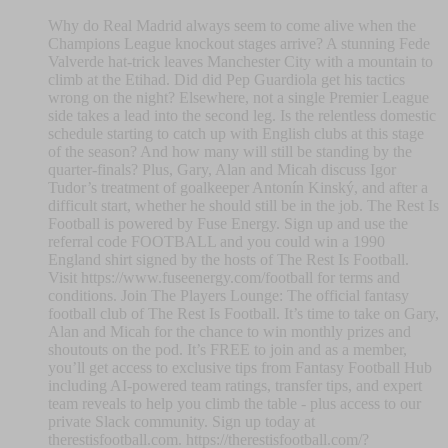
Why do Real Madrid always seem to come alive when the
Champions League knockout stages arrive? A stunning Fede
Valverde hat-trick leaves Manchester City with a mountain to
climb at the Etihad. Did did Pep Guardiola get his tactics
wrong on the night? Elsewhere, not a single Premier League
side takes a lead into the second leg. Is the relentless domestic
schedule starting to catch up with English clubs at this stage
of the season? And how many will still be standing by the
quarter-finals? Plus, Gary, Alan and Micah discuss Igor
Tudor’s treatment of goalkeeper Antonín Kinský, and after a
difficult start, whether he should still be in the job. The Rest Is
Football is powered by Fuse Energy. Sign up and use the
referral code FOOTBALL and you could win a 1990
England shirt signed by the hosts of The Rest Is Football.
Visit https://www.fuseenergy.com/football for terms and
conditions. Join The Players Lounge: The official fantasy
football club of The Rest Is Football. It’s time to take on Gary,
Alan and Micah for the chance to win monthly prizes and
shoutouts on the pod. It’s FREE to join and as a member,
you’ll get access to exclusive tips from Fantasy Football Hub
including AI-powered team ratings, transfer tips, and expert
team reveals to help you climb the table - plus access to our
private Slack community. Sign up today at
therestisfootball.com. https://therestisfootball.com/?