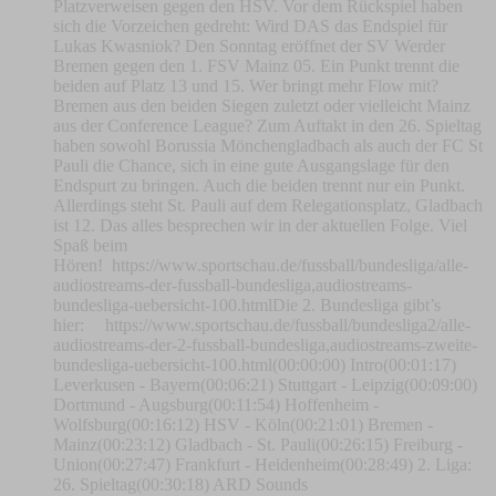
Platzverweisen gegen den HSV. Vor dem Rückspiel haben
sich die Vorzeichen gedreht: Wird DAS das Endspiel für
Lukas Kwasniok? Den Sonntag eröffnet der SV Werder
Bremen gegen den 1. FSV Mainz 05. Ein Punkt trennt die
beiden auf Platz 13 und 15. Wer bringt mehr Flow mit?
Bremen aus den beiden Siegen zuletzt oder vielleicht Mainz
aus der Conference League? Zum Auftakt in den 26. Spieltag
haben sowohl Borussia Mönchengladbach als auch der FC St
Pauli die Chance, sich in eine gute Ausgangslage für den
Endspurt zu bringen. Auch die beiden trennt nur ein Punkt.
Allerdings steht St. Pauli auf dem Relegationsplatz, Gladbach
ist 12. Das alles besprechen wir in der aktuellen Folge. Viel
Spaß beim
Hören! https://www.sportschau.de/fussball/bundesliga/alle-
audiostreams-der-fussball-bundesliga,audiostreams-
bundesliga-uebersicht-100.htmlDie 2. Bundesliga gibt’s
hier: https://www.sportschau.de/fussball/bundesliga2/alle-
audiostreams-der-2-fussball-bundesliga,audiostreams-zweite-
bundesliga-uebersicht-100.html(00:00:00) Intro(00:01:17)
Leverkusen - Bayern(00:06:21) Stuttgart - Leipzig(00:09:00)
Dortmund - Augsburg(00:11:54) Hoffenheim -
Wolfsburg(00:16:12) HSV - Köln(00:21:01) Bremen -
Mainz(00:23:12) Gladbach - St. Pauli(00:26:15) Freiburg -
Union(00:27:47) Frankfurt - Heidenheim(00:28:49) 2. Liga:
26. Spieltag(00:30:18) ARD Sounds