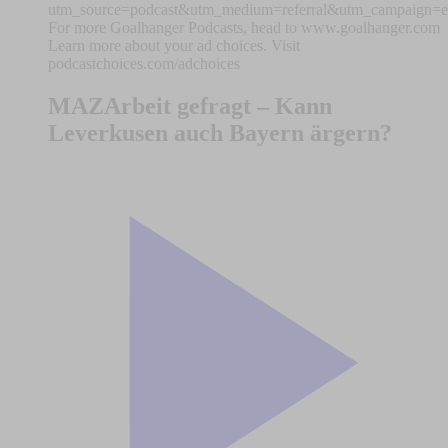
utm_source=podcast&utm_medium=referral&utm_campaign=epi
For more Goalhanger Podcasts, head to www.goalhanger.com
Learn more about your ad choices. Visit
podcastchoices.com/adchoices
MAZArbeit gefragt – Kann
Leverkusen auch Bayern ärgern?