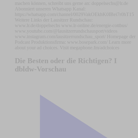
machen können, schreibt uns gerne an:
doppelsechs@lr.de
Abonniert unseren Whatsapp Kanal:
https://whatsapp.com/channel/0029VakOEkhK0IBei7r0hT15
Weitere Links der Lausitzer Rundschau:
www.lr.de/doppelsechs www.lr-online.de/energie-cottbus/
www.youtube.com/@lausitzerrundschausport/videos
www.instagram.com/lausitzerrundschau_sport/ Homepage der
Podcast Produktionsfirma: www.bosepark.com/ Learn more
about your ad choices. Visit megaphone.fm/adchoices
Die Besten oder die Richtigen? I
dbldw-Vorschau