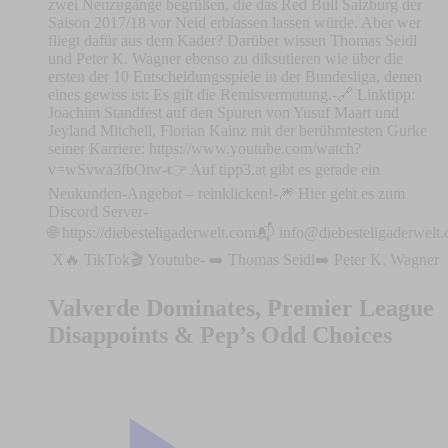
zwei Neuzugänge begrüßen, die das Red Bull Salzburg der
Saison 2017/18 vor Neid erblassen lassen würde. Aber wer
fliegt dafür aus dem Kader? Darüber wissen Thomas Seidl
und Peter K. Wagner ebenso zu diksutieren wie über die
ersten der 10 Entscheidungsspiele in der Bundesliga, denen
eines gewiss ist: Es gilt die Remisvermutung.-🔗 Linktipp:
Joachim Standfest auf den Spuren von Yusuf Maart und
Jeyland Mitchell, Florian Kainz mit der berühmtesten Gurke
seiner Karriere: ⁠⁠https://www.youtube.com/watch?
v=wSvwa3fbOtw-👉 ⁠⁠⁠⁠Auf tipp3.at gibt es gerade ein
Neukunden-Angebot – reinklicken!⁠-⁠⁠⁠🎆 Hier geht es zum
Discord Server⁠⁠⁠⁠⁠⁠⁠⁠⁠⁠⁠⁠⁠⁠⁠⁠⁠⁠⁠⁠⁠⁠⁠⁠⁠⁠⁠⁠⁠-
🌐 ⁠⁠⁠⁠⁠⁠⁠⁠⁠⁠⁠⁠⁠⁠⁠⁠⁠⁠⁠⁠⁠⁠⁠⁠⁠⁠⁠⁠⁠⁠⁠⁠⁠⁠⁠⁠⁠⁠⁠⁠⁠⁠⁠⁠⁠⁠⁠⁠⁠⁠⁠⁠⁠⁠https://diebesteligaderwelt.com⁠⁠⁠⁠⁠⁠⁠⁠⁠⁠⁠⁠⁠⁠⁠⁠⁠⁠⁠⁠⁠⁠⁠⁠⁠⁠⁠⁠⁠⁠⁠⁠⁠⁠⁠⁠⁠⁠⁠⁠⁠⁠⁠⁠⁠⁠⁠⁠⁠⁠⁠⁠⁠⁠📬 ⁠⁠⁠⁠⁠
info@diebesteligaderwelt
⁠⁠⁠⁠⁠⁠⁠⁠⁠⁠⁠⁠⁠⁠⁠⁠⁠⁠⁠⁠⁠⁠⁠⁠⁠⁠⁠⁠⁠⁠⁠⁠⁠⁠⁠⁠⁠⁠⁠⁠⁠⁠⁠⁠⁠⁠⁠⁠⁠⁠⁠⁠⁠⁠⁠⁠⁠⁠⁠⁠⁠⁠⁠⁠⁠⁠⁠⁠⁠⁠⁠⁠⁠⁠⁠⁠⁠⁠⁠⁠⁠⁠⁠⁠⁠⁠⁠X⁠⁠⁠⁠⁠⁠⁠⁠⁠⁠⁠⁠⁠⁠⁠⁠⁠⁠⁠⁠⁠⁠⁠⁠⁠⁠⁠⁠⁠⁠⁠⁠⁠⁠⁠⁠⁠⁠⁠⁠⁠⁠⁠⁠⁠⁠⁠⁠⁠⁠⁠⁠⁠⁠⁠⁠⁠⁠⁠⁠⁠⁠⁠🔥 ⁠⁠⁠⁠⁠⁠⁠⁠⁠⁠⁠⁠⁠⁠⁠⁠⁠⁠⁠⁠⁠⁠⁠⁠⁠⁠⁠⁠⁠⁠⁠⁠⁠⁠⁠⁠⁠⁠⁠⁠⁠⁠⁠⁠⁠⁠⁠⁠⁠⁠⁠⁠⁠⁠⁠⁠⁠⁠⁠⁠⁠⁠⁠⁠⁠⁠⁠⁠⁠⁠⁠⁠⁠⁠⁠⁠⁠⁠⁠⁠⁠⁠⁠⁠TikTok⁠⁠⁠⁠⁠⁠⁠⁠⁠⁠⁠⁠⁠⁠⁠⁠⁠⁠⁠⁠⁠⁠⁠⁠⁠⁠⁠⁠⁠⁠⁠⁠⁠⁠⁠⁠⁠⁠⁠⁠⁠⁠⁠⁠⁠⁠⁠⁠⁠⁠⁠⁠⁠⁠⁠⁠⁠⁠⁠⁠⁠⁠⁠⁠⁠⁠⁠⁠⁠⁠⁠⁠⁠⁠⁠⁠⁠⁠⁠⁠⁠⁠⁠⁠🎬 ⁠⁠⁠⁠⁠⁠⁠⁠⁠⁠⁠⁠⁠⁠⁠⁠⁠⁠⁠⁠⁠⁠⁠⁠⁠⁠⁠⁠⁠⁠⁠⁠⁠⁠⁠⁠⁠⁠⁠⁠⁠⁠⁠⁠⁠⁠⁠⁠⁠⁠⁠⁠⁠⁠⁠⁠⁠⁠⁠⁠⁠⁠⁠⁠⁠⁠⁠⁠⁠⁠⁠⁠⁠⁠⁠⁠⁠⁠⁠⁠⁠⁠⁠⁠Youtube⁠⁠⁠⁠⁠⁠⁠⁠⁠⁠⁠⁠⁠⁠⁠⁠⁠⁠⁠⁠⁠⁠⁠⁠⁠⁠⁠⁠⁠⁠⁠⁠⁠⁠⁠⁠⁠⁠⁠⁠⁠⁠⁠⁠⁠⁠⁠⁠⁠⁠⁠⁠⁠⁠⁠⁠⁠⁠⁠⁠⁠⁠⁠⁠⁠⁠⁠⁠⁠⁠⁠⁠⁠⁠⁠⁠⁠⁠⁠⁠⁠⁠⁠⁠- ➡️ ⁠⁠⁠⁠⁠⁠⁠⁠⁠⁠⁠⁠⁠⁠⁠⁠⁠⁠⁠⁠⁠⁠⁠⁠⁠⁠⁠⁠⁠⁠⁠⁠⁠⁠⁠⁠⁠⁠⁠⁠⁠⁠⁠⁠⁠⁠⁠⁠⁠⁠⁠⁠⁠⁠⁠⁠Thomas Seidl➡️ ⁠⁠⁠⁠⁠⁠⁠⁠⁠⁠⁠⁠⁠⁠⁠⁠⁠⁠⁠⁠⁠⁠⁠⁠⁠⁠⁠⁠⁠⁠⁠⁠⁠⁠⁠⁠⁠⁠⁠⁠⁠⁠⁠⁠⁠⁠⁠⁠⁠⁠⁠⁠⁠⁠⁠Peter K. Wagner⁠⁠⁠⁠⁠⁠⁠⁠⁠⁠⁠⁠⁠⁠⁠⁠⁠⁠⁠⁠⁠⁠⁠⁠⁠⁠⁠⁠
Valverde Dominates, Premier League
Disappoints & Pep’s Odd Choices