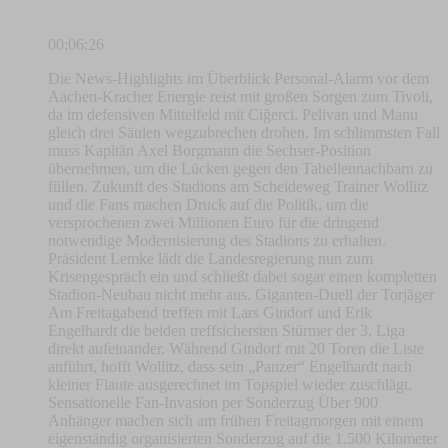
00:06:26
Die News-Highlights im Überblick Personal-Alarm vor dem
Aachen-Kracher Energie reist mit großen Sorgen zum Tivoli,
da im defensiven Mittelfeld mit Ciğerci, Pelivan und Manu
gleich drei Säulen wegzubrechen drohen. Im schlimmsten Fall
muss Kapitän Axel Borgmann die Sechser-Position
übernehmen, um die Lücken gegen den Tabellennachbarn zu
füllen. Zukunft des Stadions am Scheideweg Trainer Wollitz
und die Fans machen Druck auf die Politik, um die
versprochenen zwei Millionen Euro für die dringend
notwendige Modernisierung des Stadions zu erhalten.
Präsident Lemke lädt die Landesregierung nun zum
Krisengespräch ein und schließt dabei sogar einen kompletten
Stadion-Neubau nicht mehr aus. Giganten-Duell der Torjäger
Am Freitagabend treffen mit Lars Gindorf und Erik
Engelhardt die beiden treffsichersten Stürmer der 3. Liga
direkt aufeinander. Während Gindorf mit 20 Toren die Liste
anführt, hofft Wollitz, dass sein „Panzer“ Engelhardt nach
kleiner Flaute ausgerechnet im Topspiel wieder zuschlägt.
Sensationelle Fan-Invasion per Sonderzug Über 900
Anhänger machen sich am frühen Freitagmorgen mit einem
eigenständig organisierten Sonderzug auf die 1.500 Kilometer