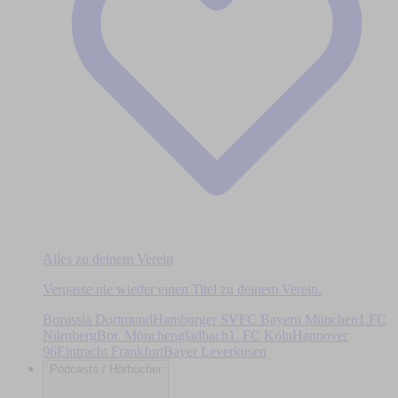
Alles zu deinem Verein
Verpasse nie wieder einen Titel zu deinem Verein.
Borussia Dortmund
Hamburger SV
FC Bayern München
1.FC
Nürnberg
Bor. Mönchengladbach
1. FC Köln
Hannover
96
Eintracht Frankfurt
Bayer Leverkusen
Podcasts / Hörbücher