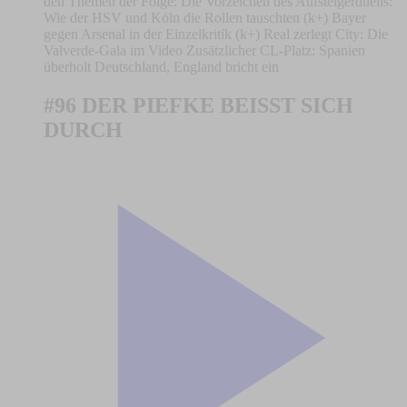
den Themen der Folge: Die Vorzeichen des Aufsteigerduells:
Wie der HSV und Köln die Rollen tauschten (k+) Bayer
gegen Arsenal in der Einzelkritik (k+) Real zerlegt City: Die
Valverde-Gala im Video Zusätzlicher CL-Platz: Spanien
überholt Deutschland, England bricht ein
#96 DER PIEFKE BEISST SICH
DURCH