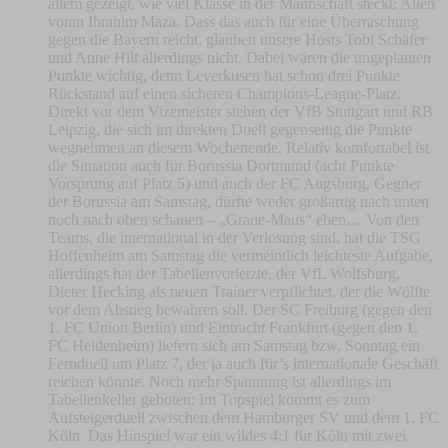
allem gezeigt, wie viel Klasse in der Mannschaft steckt: Allen
voran Ibrahim Maza. Dass das auch für eine Überraschung
gegen die Bayern reicht, glauben unsere Hosts Tobi Schäfer
und Anne Hilt allerdings nicht. Dabei wären die ungeplanten
Punkte wichtig, denn Leverkusen hat schon drei Punkte
Rückstand auf einen sicheren Champions-League-Platz.
Direkt vor dem Vizemeister stehen der VfB Stuttgart und RB
Leipzig, die sich im direkten Duell gegenseitig die Punkte
wegnehmen an diesem Wochenende. Relativ komfortabel ist
die Situation auch für Borussia Dortmund (acht Punkte
Vorsprung auf Platz 5) und auch der FC Augsburg, Gegner
der Borussia am Samstag, dürfte weder großartig nach unten
noch nach oben schauen – „Graue-Maus“ eben… Von den
Teams, die international in der Verlosung sind, hat die TSG
Hoffenheim am Samstag die vermeintlich leichteste Aufgabe,
allerdings hat der Tabellenvorletzte, der VfL Wolfsburg,
Dieter Hecking als neuen Trainer verpflichtet, der die Wölfte
vor dem Abstieg bewahren soll. Der SC Freiburg (gegen den
1. FC Union Berlin) und Eintracht Frankfurt (gegen den 1.
FC Heidenheim) liefern sich am Samstag bzw. Sonntag ein
Fernduell um Platz 7, der ja auch für’s internationale Geschäft
reichen könnte. Noch mehr Spannung ist allerdings im
Tabellenkeller geboten: Im Topspiel kommt es zum
Aufsteigerduell zwischen dem Hamburger SV und dem 1. FC
Köln. Das Hinspiel war ein wildes 4:1 für Köln mit zwei