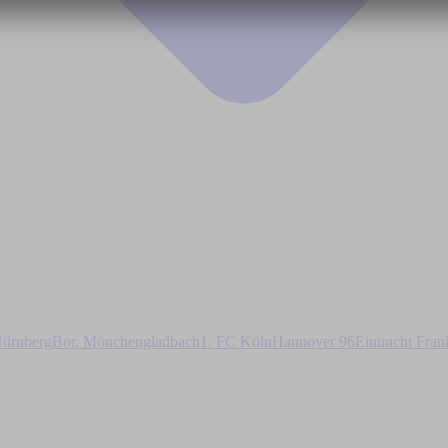
ürnberg
Bor. Mönchengladbach
1. FC Köln
Hannover 96
Eintracht Fran