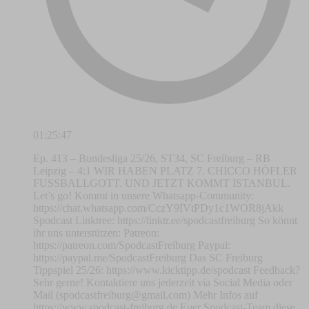
01:25:47
Ep. 413 – Bundesliga 25/26, ST34, SC Freiburg – RB
Leipzig – 4:1 WIR HABEN PLATZ 7. CHICCO HÖFLER
FUSSBALLGOTT. UND JETZT KOMMT ISTANBUL.
Let’s go! Kommt in unsere Whatsapp-Community:
https://chat.whatsapp.com/CczY9IVtPDy1c1WOR8jAkk
Spodcast Linktree: https://linktr.ee/spodcastfreiburg So könnt
ihr uns unterstützen: Patreon:
https://patreon.com/SpodcastFreiburg Paypal:
https://paypal.me/SpodcastFreiburg Das SC Freiburg
Tippspiel 25/26: https://www.kicktipp.de/spodcast Feedback?
Sehr gerne! Kontaktiere uns jederzeit via Social Media oder
Mail (
spodcastfreiburg@gmail.com
) Mehr Infos auf
https://www.spodcast-freiburg.de Euer Spodcast-Team diese