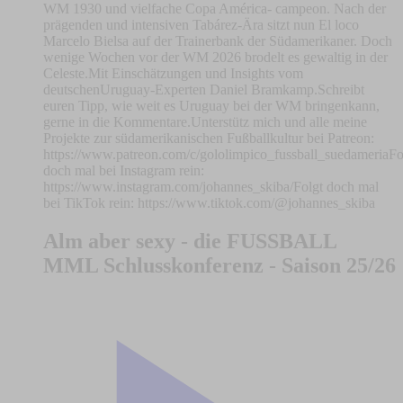
WM 1930 und vielfache Copa América- campeon. Nach der
prägenden und intensiven Tabárez‑Ära sitzt nun El loco
Marcelo Bielsa auf der Trainerbank der Südamerikaner. Doch
wenige Wochen vor der WM 2026 brodelt es gewaltig in der
Celeste.Mit Einschätzungen und Insights vom
deutschenUruguay-Experten Daniel Bramkamp.Schreibt
euren Tipp, wie weit es Uruguay bei der WM bringenkann,
gerne in die Kommentare.Unterstütz mich und alle meine
Projekte zur südamerikanischen Fußballkultur bei Patreon:
https://www.patreon.com/c/gololimpico_fussball_suedameriaFo
doch mal bei Instagram rein:
https://www.instagram.com/johannes_skiba/Folgt doch mal
bei TikTok rein: https://www.tiktok.com/@johannes_skiba
Alm aber sexy - die FUSSBALL
MML Schlusskonferenz - Saison 25/26