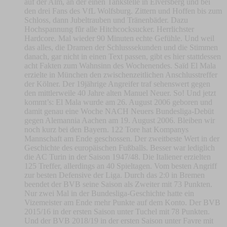
auf der Alm, an der einen Tankstelle in Elversberg und bei
den drei Fans des VfL Wolfsburg. Zittern und Hoffen bis zum
Schloss, dann Jubeltrauben und Tränenbäder. Dazu
Hochspannung fũr alle Hitchcocksucker. Herrlichster
Hardcore. Mal wieder 90 Minuten echte Gefühle. Und weil
das alles, die Dramen der Schlusssekunden und die Stimmen
danach, gar nicht in einen Text passen, gibt es hier stattdessen
acht Fakten zum Wahnsinn des Wochenendes. Saïd El Mala
erzielte in München den zwischenzeitlichen Anschlusstreffer
der Kölner. Der 19jährige Angreifer traf sehenswert gegen
den mittlerweile 40 Jahre alten Manuel Neuer. So! Und jetzt
kommt’s: El Mala wurde am 26. August 2006 geboren und
damit genau eine Woche NACH Neuers Bundesliga-Debüt
gegen Alemannia Aachen am 19. August 2006. Bleiben wir
noch kurz bei den Bayern. 122 Tore hat Kompanys
Mannschaft am Ende geschossen. Der zweitbeste Wert in der
Geschichte des europäischen Fußballs. Besser war lediglich
die AC Turin in der Saison 1947/48. Die Italiener erzielten
125 Treffer, allerdings an 40 Spieltagen. Vom besten Angriff
zur besten Defensive der Liga. Durch das 2:0 in Bremen
beendet der BVB seine Saison als Zweiter mit 73 Punkten.
Nur zwei Mal in der Bundesliga-Geschichte hatte ein
Vizemeister am Ende mehr Punkte auf dem Konto. Der BVB
2015/16 in der ersten Saison unter Tuchel mit 78 Punkten.
Und der BVB 2018/19 in der ersten Saison unter Favre mit