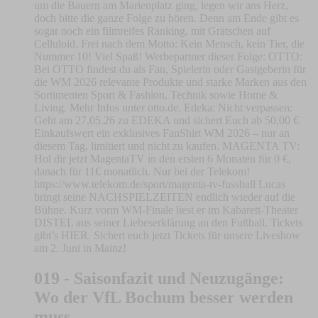
um die Bauern am Marienplatz ging, legen wir ans Herz,
doch bitte die ganze Folge zu hören. Denn am Ende gibt es
sogar noch ein filmreifes Ranking, mit Grätschen auf
Celluloid. Frei nach dem Motto: Kein Mensch, kein Tier, die
Nummer 10! Viel Spaß! Werbepartner dieser Folge: OTTO:
Bei OTTO findest du als Fan, Spielerin oder Gastgeberin für
die WM 2026 relevante Produkte und starke Marken aus den
Sortimenten Sport & Fashion, Technik sowie Home &
Living. Mehr Infos unter otto.de. Edeka: Nicht verpassen:
Geht am 27.05.26 zu EDEKA und sichert Euch ab 50,00 €
Einkaufswert ein exklusives FanShirt WM 2026 – nur an
diesem Tag, limitiert und nicht zu kaufen. MAGENTA TV:
Hol dir jetzt MagentaTV in den ersten 6 Monaten für 0 €,
danach für 11€ monatlich. Nur bei der Telekom!
https://www.telekom.de/sport/magenta-tv-fussball Lucas
bringt seine NACHSPIELZEITEN endlich wieder auf die
Bühne. Kurz vorm WM-Finale liest er im Kabarett-Theater
DISTEL aus seiner Liebeserklärung an den Fußball. Tickets
gibt’s HIER. Sichert euch jetzt Tickets für unsere Liveshow
am 2. Juni in Mainz!
019 - Saisonfazit und Neuzugänge:
Wo der VfL Bochum besser werden
muss