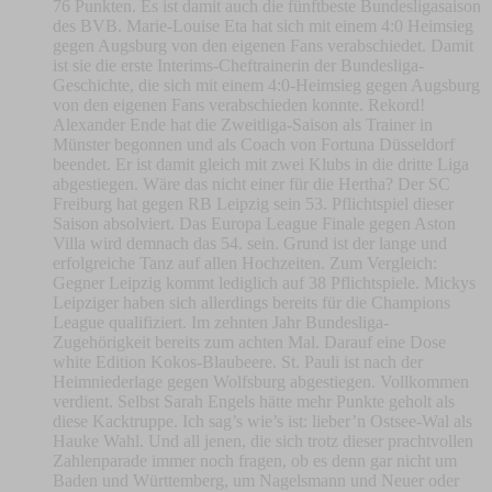
76 Punkten. Es ist damit auch die fünftbeste Bundesligasaison
des BVB. Marie-Louise Eta hat sich mit einem 4:0 Heimsieg
gegen Augsburg von den eigenen Fans verabschiedet. Damit
ist sie die erste Interims-Cheftrainerin der Bundesliga-
Geschichte, die sich mit einem 4:0-Heimsieg gegen Augsburg
von den eigenen Fans verabschieden konnte. Rekord!
Alexander Ende hat die Zweitliga-Saison als Trainer in
Münster begonnen und als Coach von Fortuna Düsseldorf
beendet. Er ist damit gleich mit zwei Klubs in die dritte Liga
abgestiegen. Wäre das nicht einer für die Hertha? Der SC
Freiburg hat gegen RB Leipzig sein 53. Pflichtspiel dieser
Saison absolviert. Das Europa League Finale gegen Aston
Villa wird demnach das 54. sein. Grund ist der lange und
erfolgreiche Tanz auf allen Hochzeiten. Zum Vergleich:
Gegner Leipzig kommt lediglich auf 38 Pflichtspiele. Mickys
Leipziger haben sich allerdings bereits für die Champions
League qualifiziert. Im zehnten Jahr Bundesliga-
Zugehörigkeit bereits zum achten Mal. Darauf eine Dose
white Edition Kokos-Blaubeere. St. Pauli ist nach der
Heimniederlage gegen Wolfsburg abgestiegen. Vollkommen
verdient. Selbst Sarah Engels hätte mehr Punkte geholt als
diese Kacktruppe. Ich sag’s wie’s ist: lieber’n Ostsee-Wal als
Hauke Wahl. Und all jenen, die sich trotz dieser prachtvollen
Zahlenparade immer noch fragen, ob es denn gar nicht um
Baden und Württemberg, um Nagelsmann und Neuer oder