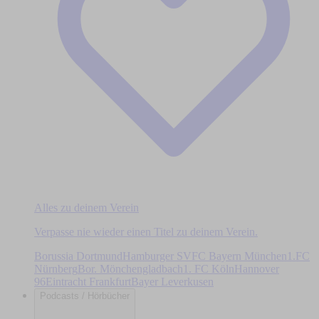
Alles zu deinem Verein
Verpasse nie wieder einen Titel zu deinem Verein.
Borussia Dortmund
Hamburger SV
FC Bayern München
1.FC
Nürnberg
Bor. Mönchengladbach
1. FC Köln
Hannover
96
Eintracht Frankfurt
Bayer Leverkusen
Podcasts / Hörbücher