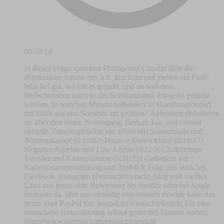
00:38:14
In dieser Folge sprechen Philipp und Claudio über die
abgelaufene Saison des VfL Bochum und ziehen ein Fazit:
Was lief gut, wo hat es gehakt, und an welchen
Stellschrauben muss in der Sommerpause dringend gedreht
werden. In welchen Mannschaftsteilen ist Handlungsbedarf
mit Blick auf den Sommer am größten? Außerdem diskutieren
sie über den ersten Neuzugang, Berkan Taz, und ordnen
aktuelle Transfergerüchte ein. (0:00:00) Saisonfinale und
Abstiegskampf (0:10:02) Positive Entwicklung (0:19:27)
Negative Aspekte und Low-Lights (0:22:35) Zukünftige
Transfer und Kaderplanung (0:31:35) Gedanken zur
Kaderzusammenstellung und Ausblick Folgt uns auch bei
Facebook, Instagram @einsachtvieracht_blog und Twitter.
Lasst uns gerne eine Bewertung bei Spotify oder bei Apple
Podcasts da. Wer uns einmalig unterstützen möchte kann das
gerne über PayPal tun: paypal.me/einsachtvieracht Für eine
monatliche Unterstützung schaut gerne bei Patreon vorbei:
https://www.patreon.com/einsachtvieracht