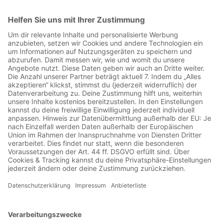
00:48:59
Damals war keiner so wirklich glücklich über den Zeitpunkt,
heute steht der Titel über allen anderen auf dem BVB-
Briefkopf. Im Mai 1997 hatte Borussia Dortmund sensationell
die Champions League gewonnen, um dann am 2. Dezember
noch die Ehrenrunde am Ende der Welt nehmen zu müssen.
"Guten Morgen allerseits, hier ist Tokio", begrüßte Heribert
Faßbender in der ARD. Und auch sonst war nicht alles
normal. Eine Dortmunder Mannschaft befand sich im
Umbruch und im Mittelfeld der Bundesligatabelle. Der
Weltpokal kam zeitlich ungünstig und mit einem Preisgeld
von 500.000 Mark eher günstig daher. Unbezahlbar, damals
wie heute, das Alberne, das Absurde im Fußball: während
Gegner Cruzeiro Belo Horizonte aus Brasilien extra nur für
das Spiel Superstar Bebeto verpflichtete, stritten Dortmunds
Mittelfeld-Diven Paulo Sousa und Andreas Möller bereits vor
dem Anpfiff um das Auto für den späteren Spieler des
Spiels.Am dringendsten hätte den Flitzer aber Jörg Heinrich
benötigt, der am Morgen danach auf dem Weg zum Flughafen
vom Mannschaftsbus im Hotel vergessen wurde. Der
Weltpokalsieger und heutige Markenbotschafter versorgt