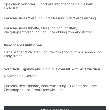
Nachholspiel aus Südkorea mit schönen Sprachnachrichten.
Warum ist Nevio Scala jetzt eigentlich als Trainer gescheitert,
wieso gab es - wie schon bei der EM 96 - Probleme mit dem
Alkohol-Nachschub und wer waren die “Unaussprechlichen”
neben Bebeto? Hosted on Acast. See acast.com/privacy for
more information.
Olympia-Verlag GmbH
Badstraße 4-6
90402 Nürnberg
Unterstütze uns <3