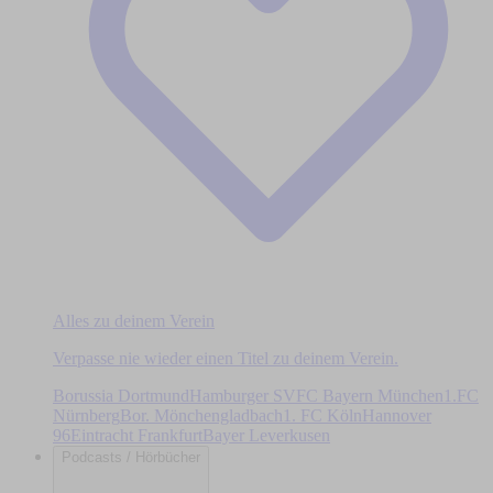
Alles zu deinem Verein
Verpasse nie wieder einen Titel zu deinem Verein.
Borussia Dortmund
Hamburger SV
FC Bayern München
1.FC
Nürnberg
Bor. Mönchengladbach
1. FC Köln
Hannover
96
Eintracht Frankfurt
Bayer Leverkusen
Podcasts / Hörbücher