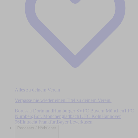
Alles zu deinem Verein
Verpasse nie wieder einen Titel zu deinem Verein.
Borussia Dortmund
Hamburger SV
FC Bayern München
1.FC
Nürnberg
Bor. Mönchengladbach
1. FC Köln
Hannover
96
Eintracht Frankfurt
Bayer Leverkusen
Podcasts / Hörbücher