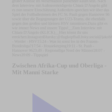
großer Kulisse im Weserstadion passender kaum sein. Nach
dem Interview mit Außenverteidigerin Chiara D'Angelo gibt
es nun unsere Einschätzung.Außerdem sprechen wir über das
Spiel der Fußballerinnen des FC St. Pauli gegen Hannover 96
sowie über die Begegnungen der U23-Teams, die ebenfalls
gegen den großen und kleinen HSV ranmüssen.Dazu gibt es
wie immer News und unsere Tipps!__Zum Interview mit
Chiara D'Angelo (KLICK)__Hier könnt ihr uns
erreichen:⁠⁠⁠⁠⁠⁠⁠Instagram⁠⁠⁠⁠⁠⁠⁠Bluesky:⁠⁠⁠⁠⁠⁠⁠⁠⁠⁠⁠⁠⁠⁠⁠⁠⁠⁠⁠⁠⁠⁠⁠⁠⁠⁠⁠⁠⁠⁠⁠⁠⁠⁠⁠⁠⁠⁠⁠⁠⁠⁠⁠⁠⁠⁠⁠⁠⁠⁠⁠⁠⁠⁠⁠⁠@flugkopfball.bsky.social⁠⁠⁠⁠⁠⁠⁠⁠⁠⁠⁠⁠⁠⁠⁠⁠⁠⁠⁠⁠⁠⁠⁠⁠⁠⁠⁠⁠⁠⁠⁠⁠⁠⁠⁠⁠⁠⁠⁠⁠⁠⁠⁠⁠⁠⁠⁠⁠⁠⁠⁠⁠⁠⁠⁠⁠⁠⁠⁠⁠⁠⁠⁠⁠⁠⁠⁠⁠⁠⁠⁠⁠⁠
- Werder - HSV15:24 - Was ist sonst los in der Frauen-
Bundesliga?17:54 - Housekeeping19:11 - St. Pauli -
Hannover 9623:49 - Regionalliga Nord der Männer28:07 -
News39:09 - Tippspiel
Zwischen Afrika-Cup und Oberliga -
Mit Manni Starke