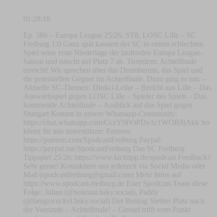
01:28:16
Ep. 386 – Europa League 25/26, ST8, LOSC Lille – SC
Freiburg 1:0 Ganz spät kassiert der SC in einem schlechten
Spiel seine erste Niederlage der laufenden Europa League-
Saison und rutscht auf Platz 7 ab. Trotzdem: Achtelfinale
erreicht! Wir sprechen über das Drumherum, das Spiel und
die potentiellen Gegner im Achtelfinale. Dazu ging es um: –
Aktuelle SC-Themen: Dinkci-Leihe – Bericht aus Lille – Das
Auswärtsspiel gegen LOSC Lille – Spieler des Spiels – Das
kommende Achtelfinale – Ausblick auf das Spiel gegen
Stuttgart Kommt in unsere Whatsapp-Community:
https://chat.whatsapp.com/CczY9IVtPDy1c1WOR8jAkk So
könnt ihr uns unterstützen: Patreon:
https://patreon.com/SpodcastFreiburg Paypal:
https://paypal.me/SpodcastFreiburg Das SC Freiburg
Tippspiel 25/26: https://www.kicktipp.de/spodcast Feedback?
Sehr gerne! Kontaktiere uns jederzeit via Social Media oder
Mail (
spodcastfreiburg@gmail.com
) Mehr Infos auf
https://www.spodcast-freiburg.de Euer Spodcast-Team diese
Folge: Julian (@nokraut.bsky.social), Paddy
(@bergzwuckel.bsky.social) Der Beitrag Siebter Platz nach
der Vorrunde – Achtelfinale! – Giroud trifft vom Punkt