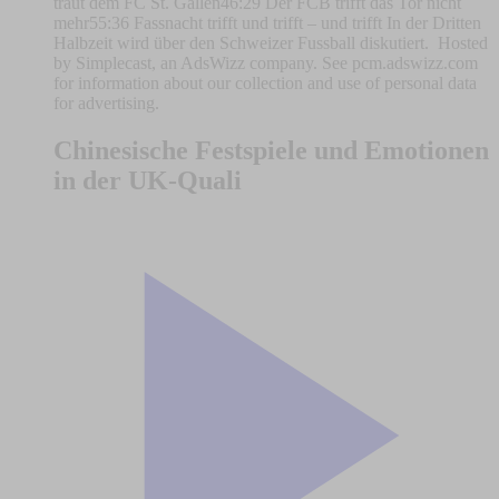
traut dem FC St. Gallen46:29 Der FCB trifft das Tor nicht
mehr55:36 Fassnacht trifft und trifft – und trifft In der Dritten
Halbzeit wird über den Schweizer Fussball diskutiert. Hosted
by Simplecast, an AdsWizz company. See pcm.adswizz.com
for information about our collection and use of personal data
for advertising.
Chinesische Festspiele und Emotionen
in der UK-Quali