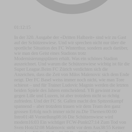
01:12:15
In der 320. Ausgabe der «Dritten Halbzeit» sind wir zu Gast
auf der Schützenwiese. Und wir sprechen nicht nur über die
sportliche Situation des FC Winterthur, sondern auch darüber,
wie man den Geist eines Stadions trotz
Modernisierungsplänen erhält. Was ein schönes Stadion
auszeichnet. Und warum die Schützenwiese wichtig ist für die
Super League.Beim FC Zürich verdichten sich die
Anzeichen, dass die Zeit von Milos Malenovic sich dem Ende
neigt. Der FC Basel weiss immer noch nicht, wie man Tore
schiesst – und für Trainer Ludovic Magnin werden die letzten
beiden Spiele des Jahren entscheidend. YB gewinnt zwar
gegen Lille und Luzern, ist aber trotzdem nicht so richtig
zufrieden. Und der FC St. Gallen macht den Spitzenkampf
spannend – aber trotzdem trauen wir dem Team den ganz
grossen Erfolg noch immer nicht zu.Die Themen:00:00
Intro01:48 Vorstellung08:16 Die Schützenwiese wird
modern16:03 Ein wichtiger FCW-Punkt27:14 Zum Tod von
Sven Hotz32:08 Malenovic steht vor dem Aus38:55 Keiner