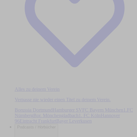
Alles zu deinem Verein
Verpasse nie wieder einen Titel zu deinem Verein.
Borussia Dortmund
Hamburger SV
FC Bayern München
1.FC
Nürnberg
Bor. Mönchengladbach
1. FC Köln
Hannover
96
Eintracht Frankfurt
Bayer Leverkusen
Podcasts / Hörbücher