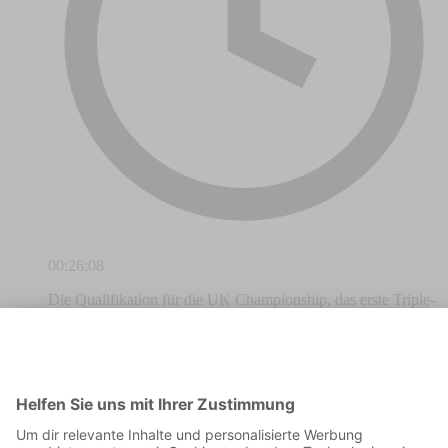
00:26:08
Die Qualifikation für die UK Championship, das erste Triple-
Crown-Event der Saison, ist beendet. Mit nun 12
chinesischen Akteuren wird in dieser Hinsicht in York ein
neuer Rekord aufgestellt. Außerdem haben mit David Lilley,
Michael Holt und Julien Leclercq einige weitere
Überraschungen den Schritt ins Hauptfeld geschafft. Kathi
und Chris sprechen aber nicht nur über das Turnier in
England, sondern auch über die Deutschen Meisterschaften
am vergangenen Wochenende in Bad Wildungen.Dieser