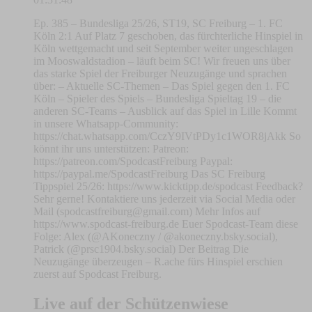
Ep. 385 – Bundesliga 25/26, ST19, SC Freiburg – 1. FC
Köln 2:1 Auf Platz 7 geschoben, das fürchterliche Hinspiel in
Köln wettgemacht und seit September weiter ungeschlagen
im Mooswaldstadion – läuft beim SC! Wir freuen uns über
das starke Spiel der Freiburger Neuzugänge und sprachen
über: – Aktuelle SC-Themen – Das Spiel gegen den 1. FC
Köln – Spieler des Spiels – Bundesliga Spieltag 19 – die
anderen SC-Teams – Ausblick auf das Spiel in Lille Kommt
in unsere Whatsapp-Community:
https://chat.whatsapp.com/CczY9IVtPDy1c1WOR8jAkk So
könnt ihr uns unterstützen: Patreon:
https://patreon.com/SpodcastFreiburg Paypal:
https://paypal.me/SpodcastFreiburg Das SC Freiburg
Tippspiel 25/26: https://www.kicktipp.de/spodcast Feedback?
Sehr gerne! Kontaktiere uns jederzeit via Social Media oder
Mail (
spodcastfreiburg@gmail.com
) Mehr Infos auf
https://www.spodcast-freiburg.de Euer Spodcast-Team diese
Folge: Alex (@AKoneczny / @akoneczny.bsky.social),
Patrick (@prsc1904.bsky.social) Der Beitrag Die
Neuzugänge überzeugen – R.ache fürs Hinspiel erschien
zuerst auf Spodcast Freiburg.
Live auf der Schützenwiese