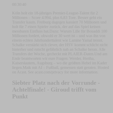
00:30:40
Köln holt ein 18-jähriges Premier-League-Talent für 2
Millionen – Score 4.994, plus 6,83 Tore. Besser geht ein
Transfer kaum. Freiburg dagegen kassiert 70 Millionen und
holt für 7 einen Spieler zurück, der auf das Spiel keinen
messbaren Einfluss hat.Dazu: Warum Lille für Bouaddi 100
Millionen fordert, obwohl er 30 wert ist – und was ihn von
einem echten Jahrhunderttalent wie Lamine Yamal trennt.
Schalke verstärkt sich clever, der HSV kommt schlicht nicht
hinterher und rutscht gefährlich nah an Schalke heran. Alle
Transfers der Woche, gecheckt mit PLAIER-Daten.Und am
Ende beantworten wir eure Fragen: Werder, Hertha,
Kaiserslautern, Augsburg – wo die größten Hebel im Kader
liegen.Maik mit AI – Fußball, gemessen statt geraten. Hosted
on Acast. See acast.com/privacy for more information.
Siebter Platz nach der Vorrunde -
Achtelfinale! - Giroud trifft vom
Punkt