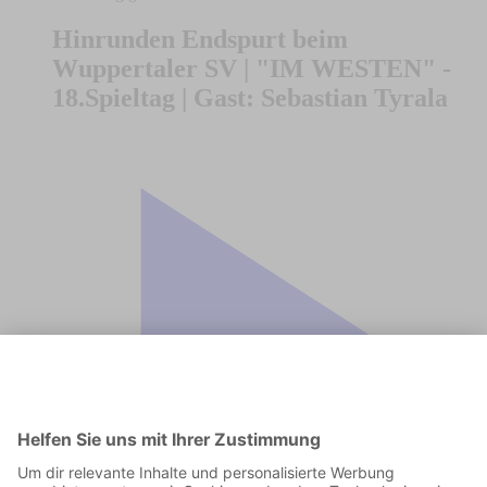
Hinrunden Endspurt beim
Wuppertaler SV | "IM WESTEN" -
18.Spieltag | Gast: Sebastian Tyrala