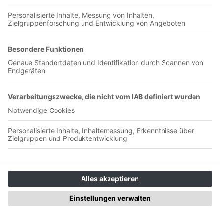
01:29:01
Der Wuppertaler SV läuft unter Trainer Sebastian Tyrala
richtig heiss und sichert sich nach dem 2:0 gegen Türkspor
die nächsten 3 Punkte. Der MSV Duisburg unterliegt dem FC
Gütersloh sensationell mit 3:4 aber lässt sich durch diese
Niederlage nicht aus der Bahn werfen. Die Zebras feiern eine
sehr gute Hinrunde. Gast: Sebastian Tyrala (Trainer -
Wuppertaler SV) Host: Stefan Sander Host: Sven Lesser
Themen:
Der MSV verteilt Geschenke an den
FC Gütersloh | MSV vs. Gütersloh