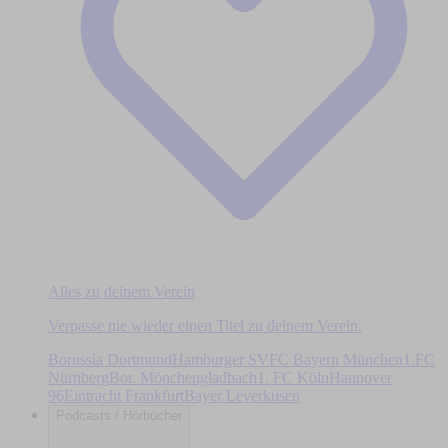
Alles zu deinem Verein
Verpasse nie wieder einen Titel zu deinem Verein.
Borussia Dortmund
Hamburger SV
FC Bayern München
1.FC
Nürnberg
Bor. Mönchengladbach
1. FC Köln
Hannover
96
Eintracht Frankfurt
Bayer Leverkusen
Podcasts / Hörbücher