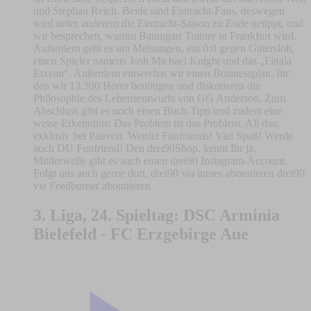
und Stephan Reich. Beide sind Eintracht-Fans, deswegen
wird unter anderem die Eintracht-Saison zu Ende getippt, und
wir besprechen, warum Baumgart Trainer in Frankfurt wird.
Außerdem geht es um Melsungen, ein 0:0 gegen Gütersloh,
einen Spieler namens Josh Michael Knight und das „Finala
Etxean“. Außerdem entwerfen wir einen Businessplan, für
den wir 13.300 Hörer benötigen und diskutieren die
Philosophie des Lebensentwurfs von GG Anderson. Zum
Abschluss gibt es noch einen Buch-Tipp und zudem eine
weise Erkenntnis: Das Problem ist das Problem. All das,
exklusiv bei Patreon. Werdet Funfriends! Viel Spaß! Werde
auch DU Funfriend! Den drei90Shop. kennt Ihr ja.
Mittlerweile gibt es auch einen drei90 Instagram-Account.
Folgt uns auch gerne dort. drei90 via itunes abonnieren drei90
via Feedburner abonnieren
3. Liga, 24. Spieltag: DSC Arminia
Bielefeld - FC Erzgebirge Aue