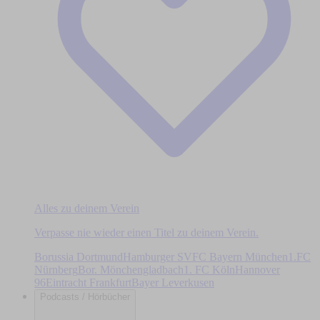
Alles zu deinem Verein
Verpasse nie wieder einen Titel zu deinem Verein.
Borussia Dortmund
Hamburger SV
FC Bayern München
1.FC
Nürnberg
Bor. Mönchengladbach
1. FC Köln
Hannover
96
Eintracht Frankfurt
Bayer Leverkusen
Podcasts / Hörbücher