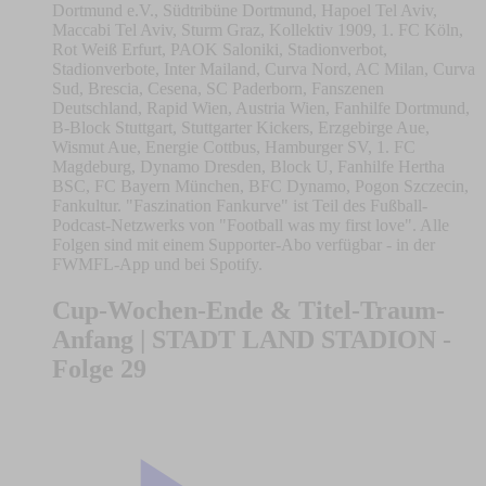
Dortmund e.V., Südtribüne Dortmund, Hapoel Tel Aviv,
Maccabi Tel Aviv, Sturm Graz, Kollektiv 1909, 1. FC Köln,
Rot Weiß Erfurt, PAOK Saloniki, Stadionverbot,
Stadionverbote, Inter Mailand, Curva Nord, AC Milan, Curva
Sud, Brescia, Cesena, SC Paderborn, Fanszenen
Deutschland, Rapid Wien, Austria Wien, Fanhilfe Dortmund,
B-Block Stuttgart, Stuttgarter Kickers, Erzgebirge Aue,
Wismut Aue, Energie Cottbus, Hamburger SV, 1. FC
Magdeburg, Dynamo Dresden, Block U, Fanhilfe Hertha
BSC, FC Bayern München, BFC Dynamo, Pogon Szczecin,
Fankultur. "Faszination Fankurve" ist Teil des Fußball-
Podcast-Netzwerks von "Football was my first love". Alle
Folgen sind mit einem Supporter-Abo verfügbar - in der
FWMFL-App und bei Spotify.
Cup-Wochen-Ende & Titel-Traum-
Anfang | STADT LAND STADION -
Folge 29