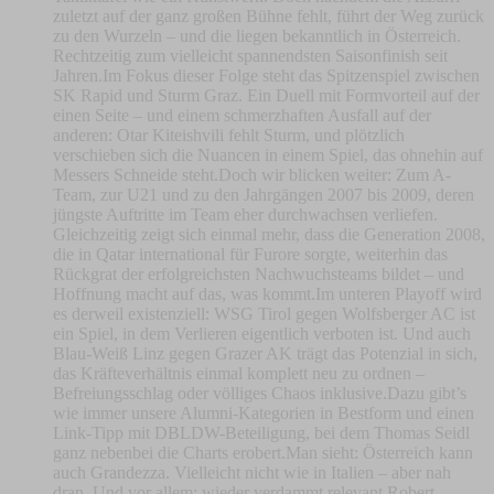
zuletzt auf der ganz großen Bühne fehlt, führt der Weg zurück
zu den Wurzeln – und die liegen bekanntlich in Österreich.
Rechtzeitig zum vielleicht spannendsten Saisonfinish seit
Jahren.Im Fokus dieser Folge steht das Spitzenspiel zwischen
SK Rapid und Sturm Graz. Ein Duell mit Formvorteil auf der
einen Seite – und einem schmerzhaften Ausfall auf der
anderen: Otar Kiteishvili fehlt Sturm, und plötzlich
verschieben sich die Nuancen in einem Spiel, das ohnehin auf
Messers Schneide steht.Doch wir blicken weiter: Zum A-
Team, zur U21 und zu den Jahrgängen 2007 bis 2009, deren
jüngste Auftritte im Team eher durchwachsen verliefen.
Gleichzeitig zeigt sich einmal mehr, dass die Generation 2008,
die in Qatar international für Furore sorgte, weiterhin das
Rückgrat der erfolgreichsten Nachwuchsteams bildet – und
Hoffnung macht auf das, was kommt.Im unteren Playoff wird
es derweil existenziell: WSG Tirol gegen Wolfsberger AC ist
ein Spiel, in dem Verlieren eigentlich verboten ist. Und auch
Blau-Weiß Linz gegen Grazer AK trägt das Potenzial in sich,
das Kräfteverhältnis einmal komplett neu zu ordnen –
Befreiungsschlag oder völliges Chaos inklusive.Dazu gibt’s
wie immer unsere Alumni-Kategorien in Bestform und einen
Link-Tipp mit DBLDW-Beteiligung, bei dem Thomas Seidl
ganz nebenbei die Charts erobert.Man sieht: Österreich kann
auch Grandezza. Vielleicht nicht wie in Italien – aber nah
dran. Und vor allem: wieder verdammt relevant.Robert