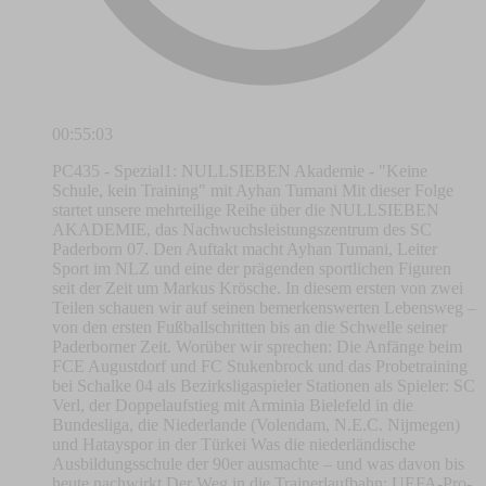
00:55:03
PC435 - Spezial1: NULLSIEBEN Akademie - "Keine
Schule, kein Training" mit Ayhan Tumani Mit dieser Folge
startet unsere mehrteilige Reihe über die NULLSIEBEN
AKADEMIE, das Nachwuchsleistungszentrum des SC
Paderborn 07. Den Auftakt macht Ayhan Tumani, Leiter
Sport im NLZ und eine der prägenden sportlichen Figuren
seit der Zeit um Markus Krösche. In diesem ersten von zwei
Teilen schauen wir auf seinen bemerkenswerten Lebensweg –
von den ersten Fußballschritten bis an die Schwelle seiner
Paderborner Zeit. Worüber wir sprechen: Die Anfänge beim
FCE Augustdorf und FC Stukenbrock und das Probetraining
bei Schalke 04 als Bezirksligaspieler Stationen als Spieler: SC
Verl, der Doppelaufstieg mit Arminia Bielefeld in die
Bundesliga, die Niederlande (Volendam, N.E.C. Nijmegen)
und Hatayspor in der Türkei Was die niederländische
Ausbildungsschule der 90er ausmachte – und was davon bis
heute nachwirkt Der Weg in die Trainerlaufbahn: UEFA-Pro-