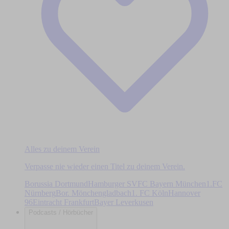
Alles zu deinem Verein
Verpasse nie wieder einen Titel zu deinem Verein.
Borussia Dortmund
Hamburger SV
FC Bayern München
1.FC
Nürnberg
Bor. Mönchengladbach
1. FC Köln
Hannover
96
Eintracht Frankfurt
Bayer Leverkusen
Podcasts / Hörbücher