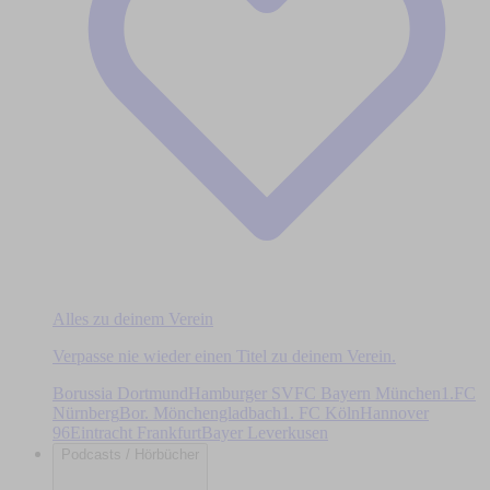
Alles zu deinem Verein
Verpasse nie wieder einen Titel zu deinem Verein.
Borussia Dortmund
Hamburger SV
FC Bayern München
1.FC
Nürnberg
Bor. Mönchengladbach
1. FC Köln
Hannover
96
Eintracht Frankfurt
Bayer Leverkusen
Podcasts / Hörbücher