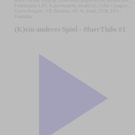
BSG Chemie Leipzig, Löwenfans gegen rechts, Hertha BSC,
Fanbündnis 1.FC Kaiserslautern, Riot0231, Celtic Glasgow,
Green Brigade, VfL Bochum, FC St. Pauli, DFB, DFL,
Fankultur
(K)ein anderes Spiel - #fuerThilo #1