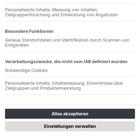
01:30:03
Eine Stunde für Eintracht Die neue Saison steht vor der Tür.
Am Kader hat sich seit unserer letzten Folge nichts geändert.
Wir reden über die Mannschaft, das Spiel gegen den FCK
und natürlich auch über die Außerordentliche
Mitgliederversammlung dieser Woche. Zu Jussis
Kaderanalyse kommt ihr hier: https://blaugelbedatenwelt.com/
Zu unserer Kicktipp Runde:
https://www.kicktipp.de/eintrachtlebenslang2/ Und zur
Spenden-Paten Aktion der 1.Frauen:
https://www.facebook.com/Eintracht-Braunschweig-
Frauenfu%C3%9Fball-401333533360047/ Viel Spaß!
Gegengerade - Folge 68