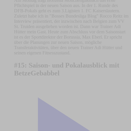
Am Montag trägt Borussia Mönchengladbach das erste
Pflichtspiel in der neuen Saison aus. In der 1. Runde des
DFB-Pokals geht es zum 3.Ligisten 1. FC Kaiserslautern.
Zuletzt habe ich in "Bosses Bundesliga Blog" Rocco Reitz im
Interview präsentiert, der inzwischen nach Belgien zum VV
St. Truiden ausgeliehen worden ist. Dann war Trainer Adi
Hütter mein Gast. Heute zum Abschluss vor dem Saisonstart
ist es der Sportdirektor der Borussia, Max Eberl. Er spricht
über die Planungen zur neuen Saison, mögliche
Transferaktivitäten, über den neuen Trainer Adi Hütter und
seinen eigenen Fitnesszustand.
#15: Saison- und Pokalausblick mit
BetzeGebabbel