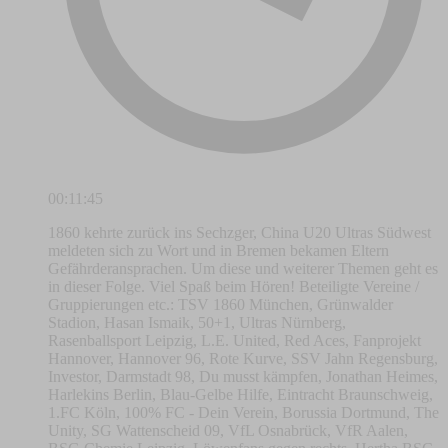
00:11:45
1860 kehrte zurück ins Sechzger, China U20 Ultras Südwest
meldeten sich zu Wort und in Bremen bekamen Eltern
Gefährderansprachen. Um diese und weiterer Themen geht es
in dieser Folge. Viel Spaß beim Hören! Beteiligte Vereine /
Gruppierungen etc.: TSV 1860 München, Grünwalder
Stadion, Hasan Ismaik, 50+1, Ultras Nürnberg,
Rasenballsport Leipzig, L.E. United, Red Aces, Fanprojekt
Hannover, Hannover 96, Rote Kurve, SSV Jahn Regensburg,
Investor, Darmstadt 98, Du musst kämpfen, Jonathan Heimes,
Harlekins Berlin, Blau-Gelbe Hilfe, Eintracht Braunschweig,
1.FC Köln, 100% FC - Dein Verein, Borussia Dortmund, The
Unity, SG Wattenscheid 09, VfL Osnabrück, VfR Aalen,