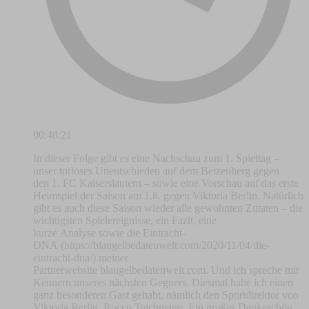
00:48:21
In dieser Folge gibt es eine Nachschau zum 1. Spieltag –
unser torloses Unentschieden auf dem Betzenberg gegen
den 1. FC Kaiserslautern – sowie eine Vorschau auf das erste
Heimspiel der Saison am 1.8. gegen Viktoria Berlin. Natürlich
gibt es auch diese Saison wieder alle gewohnten Zutaten – die
wichtigsten Spielereignisse, ein Fazit, eine
kurze Analyse sowie die Eintracht-
DNA (https://blaugelbedatenwelt.com/2020/11/04/die-
eintracht-dna/) meiner
Partnerwebsite blaugelbedatenwelt.com. Und ich spreche mit
Kennern unseres nächsten Gegners. Diesmal habe ich einen
ganz besonderen Gast gehabt, nämlich den Sportdirektor von
Viktoria Berlin, Rocco Teichmann. Ein großes Dankeschön