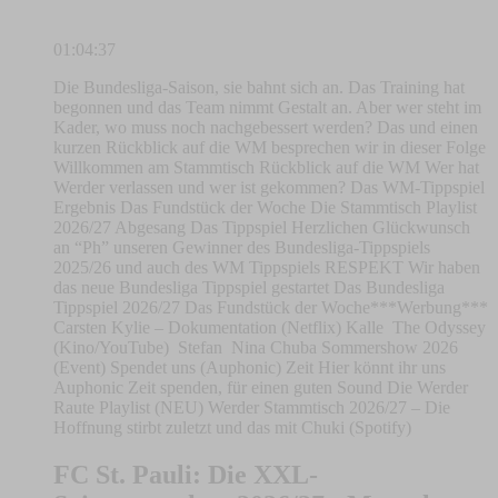
01:04:37
Die Bundesliga-Saison, sie bahnt sich an. Das Training hat
begonnen und das Team nimmt Gestalt an. Aber wer steht im
Kader, wo muss noch nachgebessert werden? Das und einen
kurzen Rückblick auf die WM besprechen wir in dieser Folge
Willkommen am Stammtisch Rückblick auf die WM Wer hat
Werder verlassen und wer ist gekommen? Das WM-Tippspiel
Ergebnis Das Fundstück der Woche Die Stammtisch Playlist
2026/27 Abgesang Das Tippspiel Herzlichen Glückwunsch
an “Ph” unseren Gewinner des Bundesliga-Tippspiels
2025/26 und auch des WM Tippspiels RESPEKT Wir haben
das neue Bundesliga Tippspiel gestartet Das Bundesliga
Tippspiel 2026/27 Das Fundstück der Woche***Werbung***
Carsten Kylie – Dokumentation (Netflix) Kalle The Odyssey
(Kino/YouTube) Stefan Nina Chuba Sommershow 2026
(Event) Spendet uns (Auphonic) Zeit Hier könnt ihr uns
Auphonic Zeit spenden, für einen guten Sound Die Werder
Raute Playlist (NEU) Werder Stammtisch 2026/27 – Die
Hoffnung stirbt zuletzt und das mit Chuki (Spotify)
FC St. Pauli: Die XXL-