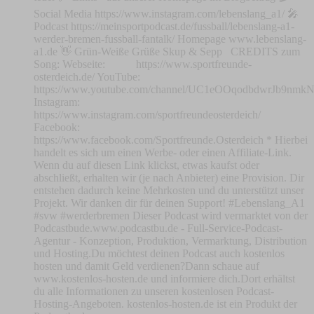
Social Media https://www.instagram.com/lebenslang_a1/ 🎤
Podcast https://meinsportpodcast.de/fussball/lebenslang-a1-
werder-bremen-fussball-fantalk/ Homepage www.lebenslang-
a1.de 👋 Grün-Weiße Grüße Skup & Sepp CREDITS zum
Song: Webseite: https://www.sportfreunde-
osterdeich.de/ YouTube:
https://www.youtube.com/channel/UC1eOOqodbdwrJb9nm
Instagram:
https://www.instagram.com/sportfreundeosterdeich/
Facebook:
https://www.facebook.com/Sportfreunde.Osterdeich * Hierbei
handelt es sich um einen Werbe- oder einen Affiliate-Link.
Wenn du auf diesen Link klickst, etwas kaufst oder
abschließt, erhalten wir (je nach Anbieter) eine Provision. Dir
entstehen dadurch keine Mehrkosten und du unterstützt unser
Projekt. Wir danken dir für deinen Support! #Lebenslang_A1
#svw #werderbremen Dieser Podcast wird vermarktet von der
Podcastbude.www.podcastbu.de - Full-Service-Podcast-
Agentur - Konzeption, Produktion, Vermarktung, Distribution
und Hosting.Du möchtest deinen Podcast auch kostenlos
hosten und damit Geld verdienen?Dann schaue auf
www.kostenlos-hosten.de und informiere dich.Dort erhältst
du alle Informationen zu unseren kostenlosen Podcast-
Hosting-Angeboten. kostenlos-hosten.de ist ein Produkt der