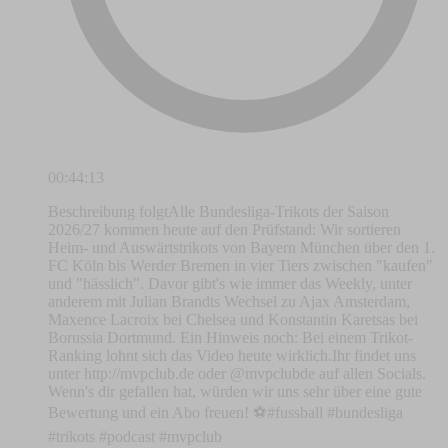
00:44:13
Beschreibung folgtAlle Bundesliga-Trikots der Saison
2026/27 kommen heute auf den Prüfstand: Wir sortieren
Heim- und Auswärtstrikots von Bayern München über den 1.
FC Köln bis Werder Bremen in vier Tiers zwischen "kaufen"
und "hässlich". Davor gibt's wie immer das Weekly, unter
anderem mit Julian Brandts Wechsel zu Ajax Amsterdam,
Maxence Lacroix bei Chelsea und Konstantin Karetsas bei
Borussia Dortmund. Ein Hinweis noch: Bei einem Trikot-
Ranking lohnt sich das Video heute wirklich.Ihr findet uns
unter http://mvpclub.de oder @mvpclubde auf allen Socials.
Wenn's dir gefallen hat, würden wir uns sehr über eine gute
Bewertung und ein Abo freuen! ⚽️#fussball #bundesliga
#trikots #podcast #mvpclub