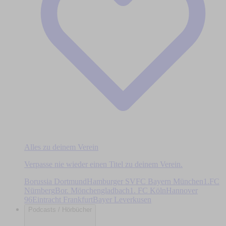
Alles zu deinem Verein
Verpasse nie wieder einen Titel zu deinem Verein.
Borussia Dortmund
Hamburger SV
FC Bayern München
1.FC
Nürnberg
Bor. Mönchengladbach
1. FC Köln
Hannover
96
Eintracht Frankfurt
Bayer Leverkusen
Podcasts / Hörbücher