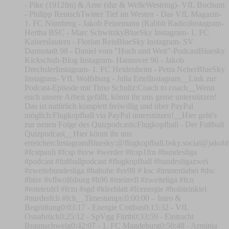
- Pike (1912fm) & Arne (shz & WelleWestring)- VfL Bochum
- Philipp RentschTwitter Tief im Westen - Das VfL Magazin-
1. FC Nürnberg - Jakob Peinemann (Rabbit Radio)Instagram-
Hertha BSC - Marc SchwitzkyBlueSky Instagram- 1. FC
Kaiserslautern - Florian ReisBlueSky Instagram- SV
Darmstadt 98 - Daniel vom "Hoch und Weit"-PodcastBluesky
Kickschuh-Blog Instagram- Hannover 96 - Jakob
DrechslerInstagram- 1. FC Heidenheim - Petra NeherBlueSky
Instagram- VfL Wolfsburg - Julia ErtelInstagram__Link zur
Podcast-Episode mit Timo Schultz:Coach to coach__Wenn
euch unsere Arbeit gefällt, könnt ihr uns gerne unterstützen!
Das ist natürlich komplett freiwillig und über PayPal
möglich:⁠⁠⁠⁠⁠⁠Flugkopfball via PayPal unterstützen!⁠⁠⁠⁠⁠⁠__Hier geht's
zur neuen Folge des Quizpodcasts:⁠⁠⁠⁠⁠⁠Flugkopfball - Der Fußball
Quizpodcast⁠⁠⁠⁠⁠⁠__Hier könnt ihr uns
erreichen:⁠⁠⁠⁠⁠⁠⁠⁠⁠⁠⁠⁠⁠⁠⁠⁠⁠⁠⁠⁠⁠⁠⁠⁠⁠⁠⁠⁠⁠⁠⁠⁠⁠⁠⁠⁠⁠⁠⁠⁠⁠⁠⁠⁠⁠⁠⁠⁠⁠⁠⁠⁠⁠⁠⁠⁠⁠⁠⁠⁠⁠⁠⁠⁠⁠⁠Instagram⁠⁠⁠⁠⁠⁠⁠⁠⁠⁠⁠⁠⁠⁠⁠⁠⁠⁠⁠⁠⁠⁠⁠⁠⁠⁠⁠⁠⁠⁠⁠⁠⁠⁠⁠⁠⁠⁠⁠⁠⁠⁠⁠⁠⁠⁠⁠⁠⁠⁠⁠⁠⁠⁠⁠⁠⁠⁠⁠⁠⁠⁠⁠⁠⁠⁠Bluesky:⁠⁠⁠⁠⁠⁠⁠⁠⁠⁠⁠⁠⁠⁠⁠⁠⁠⁠⁠⁠⁠⁠⁠⁠⁠⁠⁠⁠⁠⁠⁠⁠⁠⁠⁠⁠⁠⁠⁠⁠⁠⁠⁠⁠⁠⁠⁠⁠⁠⁠⁠⁠⁠⁠⁠⁠⁠⁠⁠⁠⁠⁠⁠⁠⁠⁠⁠⁠⁠⁠⁠⁠⁠⁠⁠⁠⁠⁠⁠⁠⁠⁠⁠⁠⁠⁠⁠⁠⁠⁠⁠⁠⁠⁠⁠⁠⁠⁠⁠⁠⁠⁠⁠⁠⁠⁠⁠⁠⁠⁠⁠⁠⁠⁠⁠@flugkopfball.bsky.social⁠⁠⁠⁠⁠⁠⁠⁠⁠⁠⁠⁠⁠⁠⁠⁠⁠⁠⁠⁠⁠⁠
#fcstpauli #fcsp #svw #werder #fcsp1frn #bundesliga
#podcast #fußballpodcast #flugkopfball #bundesligazwei
#zweitebundesliga #hahohe #sv98 # ksc #immerdabei #dsc
#btsv #vflwolfsburg #h96 #meinvfl #zweiteliga #fcn
#roteteufel #fcm #sgd #kleeblatt #fcenergie #holsteinkiel
#nurderfch #fch__Timestamps:0:00:00 – Intro &
Begrüßung0:03:17 - Energie Cottbus0:15:32 - VfL
Osnabrück0:25:12 - SpVgg Fürth0:33:59 - Eintracht
Braunschweig0:42:07 - 1. FC Magdeburg0:50:48 - Arminia