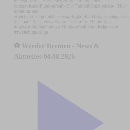
unterstützen!⁠⁠⁠⁠⁠⁠⁠__Hier geht's zur neuen Folge des
Quizpodcasts:⁠⁠⁠⁠⁠⁠⁠Flugkopfball - Der Fußball Quizpodcast⁠⁠⁠⁠⁠⁠⁠__Hier
könnt ihr uns
erreichen:⁠⁠⁠⁠⁠⁠⁠⁠⁠⁠⁠⁠⁠⁠⁠⁠⁠⁠⁠⁠⁠⁠⁠⁠⁠⁠⁠⁠⁠⁠⁠⁠⁠⁠⁠⁠⁠⁠⁠⁠⁠⁠⁠⁠⁠⁠⁠⁠⁠⁠⁠⁠⁠⁠⁠⁠⁠⁠⁠⁠⁠⁠⁠⁠⁠⁠⁠Instagram⁠⁠⁠⁠⁠⁠⁠⁠⁠⁠⁠⁠⁠⁠⁠⁠⁠⁠⁠⁠⁠⁠⁠⁠⁠⁠⁠⁠⁠⁠⁠⁠⁠⁠⁠⁠⁠⁠⁠⁠⁠⁠⁠⁠⁠⁠⁠⁠⁠⁠⁠⁠⁠⁠⁠⁠⁠⁠⁠⁠⁠⁠⁠⁠⁠⁠⁠Bluesky:⁠⁠⁠⁠⁠⁠⁠⁠⁠⁠⁠⁠⁠⁠⁠⁠⁠⁠⁠⁠⁠⁠⁠⁠⁠⁠⁠⁠⁠⁠⁠⁠⁠⁠⁠⁠⁠⁠⁠⁠⁠⁠⁠⁠⁠⁠⁠⁠⁠⁠⁠⁠⁠⁠⁠⁠⁠⁠⁠⁠⁠⁠⁠⁠⁠⁠⁠⁠⁠⁠⁠⁠⁠⁠⁠⁠⁠⁠⁠⁠⁠⁠⁠⁠⁠⁠⁠⁠⁠⁠⁠⁠⁠⁠⁠⁠⁠⁠⁠⁠⁠⁠⁠⁠⁠⁠⁠⁠⁠⁠⁠⁠⁠⁠⁠⁠@flugkopfball.bsky.social⁠⁠⁠⁠⁠⁠⁠⁠⁠⁠⁠⁠⁠⁠⁠⁠⁠⁠⁠⁠⁠⁠⁠⁠
#fcstpauli #fcsp #svw #werder #fcsp1frn #bundesliga
#podcast #fußballpodcast #flugkopfball #bundesligazwei
#zweitebundesliga
⚽ Werder Bremen - News &
Aktuelles 04.08.2026