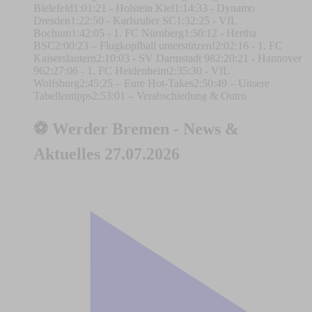
Bielefeld1:01:21 - Holstein Kiel1:14:33 - Dynamo
Dresden1:22:50 - Karlsruher SC1:32:25 - VfL
Bochum1:42:05 - 1. FC Nürnberg1:50:12 - Hertha
BSC2:00:23 – Flugkopfball unterstützen!2:02:16 - 1. FC
Kaiserslautern2:10:03 - SV Darmstadt 982:20:21 - Hannover
962:27:06 - 1. FC Heidenheim2:35:30 - VfL
Wolfsburg2:45:25 – Eure Hot-Takes2:50:49 – Unsere
Tabellentipps2:53:01 – Verabschiedung & Outro
⚽ Werder Bremen - News &
Aktuelles 27.07.2026