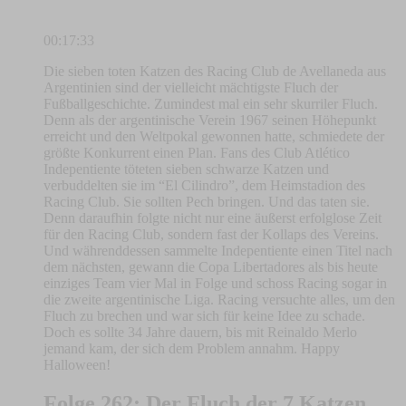
00:17:33
Die sieben toten Katzen des Racing Club de Avellaneda aus
Argentinien sind der vielleicht mächtigste Fluch der
Fußballgeschichte. Zumindest mal ein sehr skurriler Fluch.
Denn als der argentinische Verein 1967 seinen Höhepunkt
erreicht und den Weltpokal gewonnen hatte, schmiedete der
größte Konkurrent einen Plan. Fans des Club Atlético
Indepentiente töteten sieben schwarze Katzen und
verbuddelten sie im “El Cilindro”, dem Heimstadion des
Racing Club. Sie sollten Pech bringen. Und das taten sie.
Denn daraufhin folgte nicht nur eine äußerst erfolglose Zeit
für den Racing Club, sondern fast der Kollaps des Vereins.
Und währenddessen sammelte Indepentiente einen Titel nach
dem nächsten, gewann die Copa Libertadores als bis heute
einziges Team vier Mal in Folge und schoss Racing sogar in
die zweite argentinische Liga. Racing versuchte alles, um den
Fluch zu brechen und war sich für keine Idee zu schade.
Doch es sollte 34 Jahre dauern, bis mit Reinaldo Merlo
jemand kam, der sich dem Problem annahm. Happy
Halloween!
Folge 262: Der Fluch der 7 Katzen