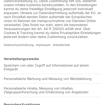
00:40:02
Nachholspiel kann tierisch, tragisch sowieso, diesmal wird es
auch noch mysteriös und vor allem spirituell. Das Thema ist
ein kurioser Fall aus der Kategorie Aberglaube im Fußball.
Die sieben toten Katzen des Racing Club de Avellaneda, mit
denen der argentinische Verein 1967 angeblich mit einem
Fluch belegt wurde, als Fans des Rivalen Club Atletico
Independiente sieben schwarze Katzen töteten und im Stadion
vergruben. Der Fluch brachte Racing jahrzehntelanges Pech.
Sportlicher Misserfolg und Beinahe-Zusammenbruch des
Vereins, während Independiente große Erfolge feierte. Erst 34
Jahre später sollte der Fluch gebrochen werden. Wir erzählen
die Geschichte dahinter, mit einem ungläubigen Mario, einem
Katzen liebenden Olli und jeder Menge Kröten. Hosted on
Acast. See acast.com/privacy for more information.