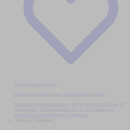
Alles zu deinem Verein
Verpasse nie wieder einen Titel zu deinem Verein.
Borussia Dortmund
Hamburger SV
FC Bayern München
1.FC
Nürnberg
Bor. Mönchengladbach
1. FC Köln
Hannover
96
Eintracht Frankfurt
Bayer Leverkusen
Podcasts / Hörbücher