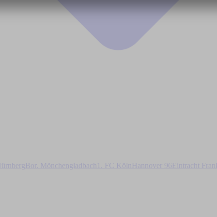
ürnberg
Bor. Mönchengladbach
1. FC Köln
Hannover 96
Eintracht Fran