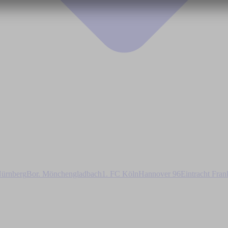
ürnberg
Bor. Mönchengladbach
1. FC Köln
Hannover 96
Eintracht Fran