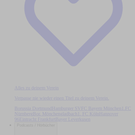
Alles zu deinem Verein
Verpasse nie wieder einen Titel zu deinem Verein.
Borussia Dortmund
Hamburger SV
FC Bayern München
1.FC
Nürnberg
Bor. Mönchengladbach
1. FC Köln
Hannover
96
Eintracht Frankfurt
Bayer Leverkusen
Podcasts / Hörbücher