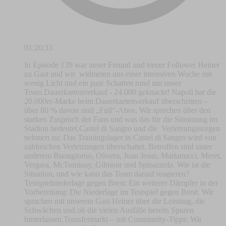
01:20:33
In Episode 139 war unser Freund und treuer Follower Heiner
zu Gast und wir widmeten uns einer intensiven Woche mit
wenig Licht und ein paar Schatten rund um unser
Team.Dauerkartenverkauf - 24.000 geknackt! Napoli hat die
20.000er-Marke beim Dauerkartenverkauf überschritten –
über 80 % davon sind „Full“-Abos. Wir sprechen über den
starken Zuspruch der Fans und was das für die Stimmung im
Stadion bedeutet.Castel di Sangro und die Verletzungssorgen
nehmen zu: Das Trainingslager in Castel di Sangro wird von
zahlreichen Verletzungen überschattet. Betroffen sind unter
anderem Buongiorno, Olivera, Juan Jesus, Marianucci, Meret,
Vergara, McTominay, Gilmour und Spinazzola. Wie ist die
Situation, und wie kann das Team darauf reagieren?
Testspielniederlage gegen Brest: Ein weiterer Dämpfer in der
Vorbereitung: Die Niederlage im Testspiel gegen Brest. Wir
sprachen mit unserem Gast Heiner über die Leistung, die
Schwächen und ob die vielen Ausfälle bereits Spuren
hinterlassen.Transfermarkt – mit Community-Tipps: Wir