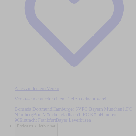
Alles zu deinem Verein
Verpasse nie wieder einen Titel zu deinem Verein.
Borussia Dortmund
Hamburger SV
FC Bayern München
1.FC
Nürnberg
Bor. Mönchengladbach
1. FC Köln
Hannover
96
Eintracht Frankfurt
Bayer Leverkusen
Podcasts / Hörbücher