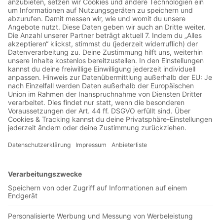
Seit unserer letzten Ausgabe hat der Bayer Champions
League in Brest, DFB Pokal in der heimischen BayArena
gegen Elversberg und zwei Mal Bundesliga in Bremen und
im Topspiel gegen Stuttgart gespielt. Genug Stoff für eine
ordentliche Diskussion. Lara, Nils und Kevin sprechen heute
über die positiven und negativen Elemente der vergangenen
Spiele, das Freitagspiel gegen Stuttgart bildet den
grundsätzlichen Rahmen für die gesamte Diskussion, weil
dieses Spiel einfach sehr wichtig gewesen sein könnte für die
nächsten Wochen. Weitere Themen sind die schlechte
Chancenverwertung, die Sache mit der Stimmung und ein
besonderes Augenmerk legen wir auf einen Spieler, der sich
in den letzten Wochen wieder ein bisschen mehr in den Fokus
gebracht hat. Wer das ist und vieles mehr erfahrt ihr im neuen
BayPod, viel Spaß dabei! Schickt uns gerne Feedback zur
Ausgabe, wir freuen uns darüber! Folgt dem BayPod und
ihren Mitwirkenden gerne auf diesen Plattformen: Der
BayPod auf Instagram Der BayPod auf X Der BayPod auf
Bluesky Der BayPod auf Threads Lara auf X Kevin auf X
Kevin auf Instagram
"Love Is All Around"