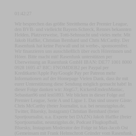
01:42:27
Wir besprechen das größte Streitthema der Premier League,
den BVB- und vielleicht Bayern-Schreck, Rennes bekannten
Helden, Platzverweise, Totti-Sehnsucht und vieles mehr. Mit
Jakob Haffke, Christian Bernhard und Chris McCarthy. Der
Rasenfunk hat keine Paywall und ist werbe-, sponsorenfrei.
Wir finanzieren uns ausschließlich über euch Hörerinnen und
Hörer. Bitte macht mit! Rasenfunk unterstützen per
Überweisung an Rasenfunk GmbH IBAN: DE77 1001 8000
0928 1695 47 BIC: FNOMDEB2 per Paypal per
Kreditkarte/Apple Pay/Google Pay per Patreon mehr
Informationen auf der Homepage Vielen Dank, dass ihr mit
eurer Unterstützung diese Sendung möglich gemacht habt! In
dieser Folge danken wir: JörgG7, KickersEmdenManiac,
Sebastian96 und lest1893. Wir blicken in dieser Folge auf
Premier League, Serie A und Ligue 1. Das sind unsere Gäste:
Chris McCarthy (freier Journalist, u.a. bei neunzigplus.de,
Twitter, Bluesky, Instagram) Christian Bernhard (freier
Sportjournalist, u.a. Experte bei DAZN) Jakob Haffke (freier
Sportjournalist, neunzigplus.de, Podcast Flugkopfball,
Bluesky, Instagram Moderator der Folge ist Max-Jacob Ost
(Gemeinsam mit Frank Helmschrott Gründer vom Rasenfunk,