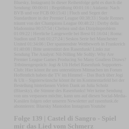
Bluesky, Instagram) In dieser Reihenfolge geht es durch die
Sendung: 00:00:01 | Begrüßung 00:01:16 | Atalanta: Nach
BVB und vor FCB 00:15:41 | Fluch und Segen der
Standardtore in der Premier League 00:38:33 | Stade Rennes
träumt von der Champions League 00:48:22 | Derby della
Madonnina 00:57:54 | Chelsea und das Diziplinproblem
01:09:22 | Herrliche Langeweile bei Brest 01:16:04 | Roma:
Stadion und Totti 01:27:24 | Seskos Serie bei Manchester
United 01:34:06 | Der spannendste Wettbewerb in Frankreich
01:40:08 | Bitte unterstützt den Rasenfunk! Links zur
Sendung The Analyst: Nil-Nilling Me Softly: Why Are
Premier League Games Producing So Many Goalless Draws?
Tribünengespräch: Jogi & Uli Hebel Rasenfunk Supporters-
Club: Hier könnt ihr uns unterstützen Mitmachen im Forum
Hoffentlich haben die TV im Himmel – Das Buch über Jogi
& Uli – Signierwünsche könnt ihr im Kommentarfeld bei der
Bestellung hinterlassen Vielen Dank an Julia Scholz
(Bluesky), die Stimme des Rasenfunks! Wer keine Sendung
von uns verpassen möchte, kann uns auf diesen Social-Media-
Kanälen folgen oder unseren Newsletter auf rasenfunk.de
abonnieren: Bluesky Mastodon Instagram Youtube
Folge 139 | Castel di Sangro - Spiel
mir das Lied vom Schmerz