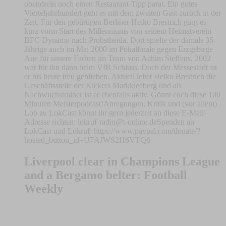
obendrein noch einen Restaurant-Tipp parat. Ein gutes
Vierteljahrhundert geht es mit dem zweiten Gast zurück in der
Zeit. Für den gebürtigen Berliner Heiko Brestrich ging es
kurz vorm Start des Millenniums von seinem Heimatverein
BFC Dynamo nach Probstheida. Dort spielte der damals 35-
Jährige auch im Mai 2000 im Pokalfinale gegen Erzgebirge
Aue für unsere Farben im Team von Achim Steffens. 2002
war für ihn dann beim VfB Schluss. Doch der Messestadt ist
er bis heute treu geblieben. Aktuell leitet Heiko Brestrich die
Geschäftsstelle der Kickers Markkleeberg und als
Nachwuchstrainer ist er ebenfalls aktiv. Gönnt euch diese 100
Minuten Meisterpodcast!Anregungen, Kritik und (vor allem)
Lob zu LokCast könnt ihr gern jederzeit an diese E-Mail-
Adresse richten:
lokruf-radio@t-online.deSpenden
an
LokCast und Lokruf: https://www.paypal.com/donate/?
hosted_button_id=U7AJWS2H6VTQ6
Liverpool clear in Champions League
and a Bergamo belter: Football
Weekly