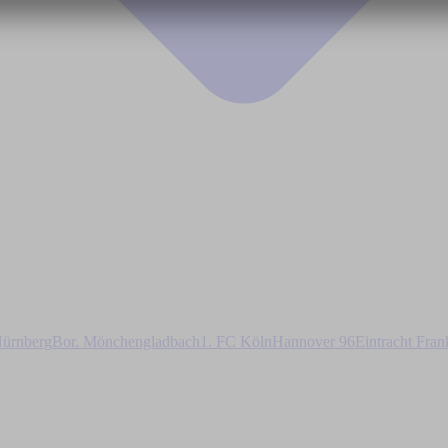
ürnberg
Bor. Mönchengladbach
1. FC Köln
Hannover 96
Eintracht Fran