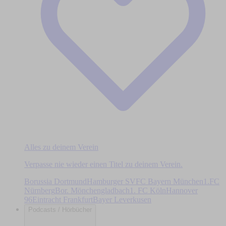
Alles zu deinem Verein
Verpasse nie wieder einen Titel zu deinem Verein.
Borussia Dortmund
Hamburger SV
FC Bayern München
1.FC
Nürnberg
Bor. Mönchengladbach
1. FC Köln
Hannover
96
Eintracht Frankfurt
Bayer Leverkusen
Podcasts / Hörbücher