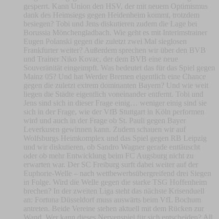
gesperrt. Kann Union den HSV, der mit neuem Optimismus
dank des Heimsiegs gegen Heidenheim kommt, trotzdem
besiegen? Tobi und Jens diskutieren zudem die Lage bei
Borussia Mönchengladbach. Wie geht es mit Interimstrainer
Eugen Polanski gegen die zuletzt zwei Mal sieglosen
Frankfurter weiter? Außerdem sprechen wir über den BVB
und Trainer Niko Kovac, der dem BVB eine neue
Souveränität eingeimpft. Was bedeutet das für das Spiel gegen
Mainz 05? Und hat Werder Bremen eigentlich eine Chance
gegen die zuletzt extrem dominanten Bayern? Und wie weit
liegen die Städte eigentlich voneinander entfernt. Tobi und
Jens sind sich in dieser Frage einig… weniger einig sind sie
sich in der Frage, wie der VfB Stuttgart in Köln performen
wird und auch in der Frage ob St. Pauli gegen Bayer
Leverkusen gewinnen kann. Zudem schauen wir auf
Wolfsburgs Heimkomplex und das Spiel gegen RB Leipzig
und wir diskutieren, ob Sandro Wagner gerade enttäuscht
oder ob mehr Entwicklung beim FC Augsburg nicht zu
erwarten war. Der SC Freiburg surft dabei weiter auf der
Euphorie-Welle – nach wettbewerbsübergreifend drei Siegen
in Folge. Wird die Welle gegen die starke TSG Hoffenheim
brechen? In der zweiten Liga steht das nächste Krisenduell
an: Fortuna Düsseldorf muss auswärts beim VfL Bochum
antreten. Beide Vereine stehen aktuell mit dem Rücken zur
Wand. Wer kann dieses Nervenspiel für sich entscheiden? All