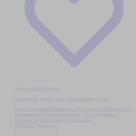
Alles zu deinem Verein
Verpasse nie wieder einen Titel zu deinem Verein.
Borussia Dortmund
Hamburger SV
FC Bayern München
1.FC
Nürnberg
Bor. Mönchengladbach
1. FC Köln
Hannover
96
Eintracht Frankfurt
Bayer Leverkusen
Podcasts / Hörbücher