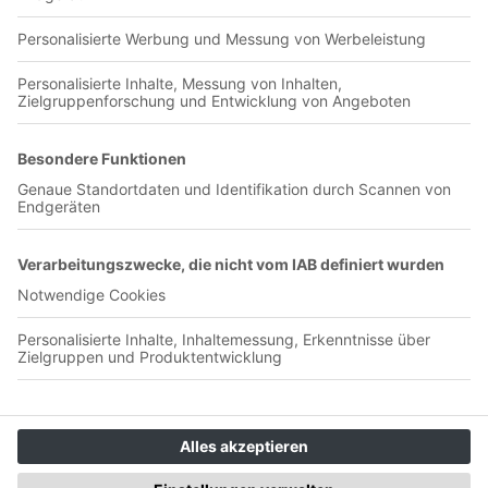
00:07:31
(Pini) Pini berichtet vom Groundhopping in Australien, unter
anderem Spielen in Melbourne, Sydney und Brisbane.
Olympia-Verlag GmbH
Badstraße 4-6
90402 Nürnberg
Unterstütze uns <3
👉 Podcast einreichen
👉 Selber einen Podcast starten
👉 Supporter