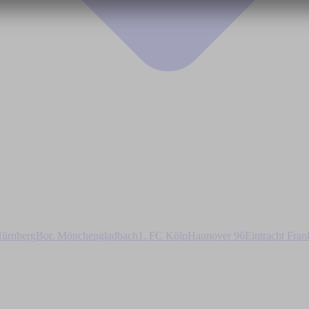
ürnberg
Bor. Mönchengladbach
1. FC Köln
Hannover 96
Eintracht Fran