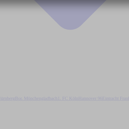
ürnberg
Bor. Mönchengladbach
1. FC Köln
Hannover 96
Eintracht Fran