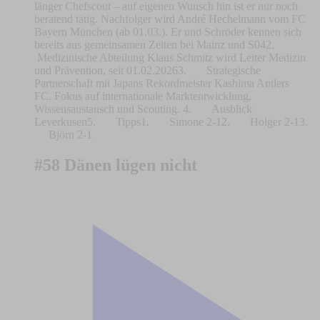
länger Chefscout – auf eigenen Wunsch hin ist er nur noch
beratend tätig. Nachfolger wird André Hechelmann vom FC
Bayern München (ab 01.03.). Er und Schröder kennen sich
bereits aus gemeinsamen Zeiten bei Mainz und S042.
Medizinische Abteilung Klaus Schmitz wird Leiter Medizin
und Prävention, seit 01.02.20263. Strategische
Partnerschaft mit Japans Rekordmeister Kashima Antlers
FC. Fokus auf internationale Marktentwicklung,
Wissensaustausch und Scouting. 4. Ausblick
Leverkusen5. Tipps1. Simone 2-12. Holger 2-13.
Björn 2-1
#58 Dänen lügen nicht