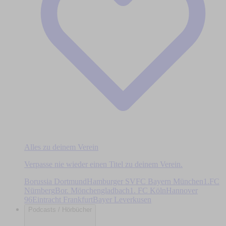
Alles zu deinem Verein
Verpasse nie wieder einen Titel zu deinem Verein.
Borussia Dortmund
Hamburger SV
FC Bayern München
1.FC
Nürnberg
Bor. Mönchengladbach
1. FC Köln
Hannover
96
Eintracht Frankfurt
Bayer Leverkusen
Podcasts / Hörbücher