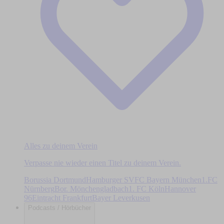
Alles zu deinem Verein
Verpasse nie wieder einen Titel zu deinem Verein.
Borussia Dortmund
Hamburger SV
FC Bayern München
1.FC
Nürnberg
Bor. Mönchengladbach
1. FC Köln
Hannover
96
Eintracht Frankfurt
Bayer Leverkusen
Podcasts / Hörbücher