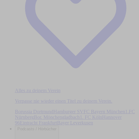
Alles zu deinem Verein
Verpasse nie wieder einen Titel zu deinem Verein.
Borussia Dortmund
Hamburger SV
FC Bayern München
1.FC
Nürnberg
Bor. Mönchengladbach
1. FC Köln
Hannover
96
Eintracht Frankfurt
Bayer Leverkusen
Podcasts / Hörbücher