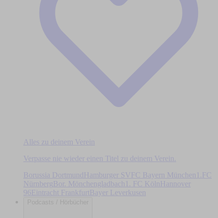
Alles zu deinem Verein
Verpasse nie wieder einen Titel zu deinem Verein.
Borussia Dortmund
Hamburger SV
FC Bayern München
1.FC
Nürnberg
Bor. Mönchengladbach
1. FC Köln
Hannover
96
Eintracht Frankfurt
Bayer Leverkusen
Podcasts / Hörbücher