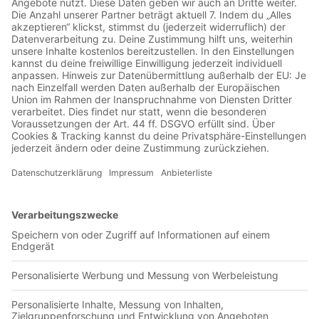
00:38:30
Salvador Cabanas ist ein Superstar. Stürmer bei Club America
in Mexiko, einer der besten in Mittel- und Südamerika und
endlich auf dem Sprung nach Europa. Und zur WM in
Südafrika. Dahin hatte er Paraguay mit seinen Toren
geschossen. Das Jahr 2010 soll seins werden, ihn zum
Weltstar machen. Doch in den frühen Morgenstunden des 25.
Januar 2010 - in einem angesagten Nachtclub in Mexico City
- kommt es zu einer schicksalhaften Begegnung, an deren
Ende Salvador Cabanas mit einer Kugel im Kopf in seiner
eigenen Blutlache auf der Herrentoilette liegt. Malte Asmus,
Moritz Knorr und der Lateinamerikakorrespondent Tobias
Käufer arbeiten den Fall Cabanas auf und suchen nach
Gründen und Hintermännern für das Attentat auf den
Fußballer, der übrigens überlebte. Welche Rolle spielten die
Narcos und das organisierte Verbrechen, war es gar eine Tat
aus Fremdenhass oder war Cabanas einfach nur zur falschen
Zeit am falschen Ort? Das als Intromusik verwendete
Soundfile trägt den Titel "Cinematic Crime Suspense", wurde
erstellt von tyops. Wir verwenden dieses Musikstück in
Übereinstimmung mit der CC 4.0-Lizenz.