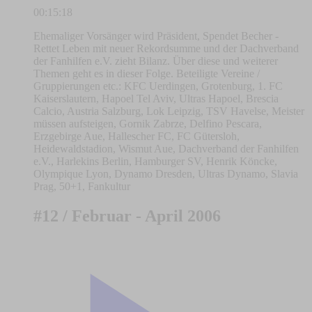
00:15:18
Ehemaliger Vorsänger wird Präsident, Spendet Becher -
Rettet Leben mit neuer Rekordsumme und der Dachverband
der Fanhilfen e.V. zieht Bilanz. Über diese und weiterer
Themen geht es in dieser Folge. Beteiligte Vereine /
Gruppierungen etc.: KFC Uerdingen, Grotenburg, 1. FC
Kaiserslautern, Hapoel Tel Aviv, Ultras Hapoel, Brescia
Calcio, Austria Salzburg, Lok Leipzig, TSV Havelse, Meister
müssen aufsteigen, Gornik Zabrze, Delfino Pescara,
Erzgebirge Aue, Hallescher FC, FC Gütersloh,
Heidewaldstadion, Wismut Aue, Dachverband der Fanhilfen
e.V., Harlekins Berlin, Hamburger SV, Henrik Köncke,
Olympique Lyon, Dynamo Dresden, Ultras Dynamo, Slavia
Prag, 50+1, Fankultur
#12 / Februar - April 2006