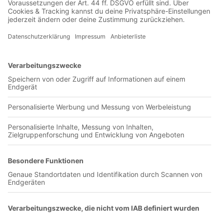
Manolo zurück im Stadion, ein Sprung von der Deutzer
Brücke für eine Derbyniederlage und ein Fahnenklau mithilfe
eines Schlüsselbundes aus dem Fanshop. Über diese und
weitere Geschehnisse berichtete Faszination Fankurve im
Februar, März und April 2006. Die ausführlichen Berichte
könnt ihr auf www.faszination-fankurve.de nachlesen.
Beteiligte Vereine / Organisationen / Veranstaltungen:
Euro2008, EM2008, Innsbruch, PRO1860, 1860 München,
Erzgebirge Aue, Dynamo Dresden, FC Augsburg, SV
Babelsberg, Energie Cottbus, Wrexham, PSG, Karlsruher SC,
SC Freiburg, Hertha BSC Berlin, Hamburger SV, Ultras,
Hapoel Tel Aviv, Israel, Catania, Pescara Rangers, 1. FC
Köln, Bayer Leverkusen,Waldhof Mannheim, Borussia
Mönchengladbach, Manolo, FIFA, BBAG, Hansa Rostock,
Eintracht Braunschweig,TeBe Berlin
Olympia-Verlag GmbH