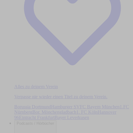
Alles zu deinem Verein
Verpasse nie wieder einen Titel zu deinem Verein.
Borussia Dortmund
Hamburger SV
FC Bayern München
1.FC
Nürnberg
Bor. Mönchengladbach
1. FC Köln
Hannover
96
Eintracht Frankfurt
Bayer Leverkusen
Podcasts / Hörbücher