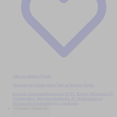
Alles zu deinem Verein
Verpasse nie wieder einen Titel zu deinem Verein.
Borussia Dortmund
Hamburger SV
FC Bayern München
1.FC
Nürnberg
Bor. Mönchengladbach
1. FC Köln
Hannover
96
Eintracht Frankfurt
Bayer Leverkusen
Podcasts / Hörbücher