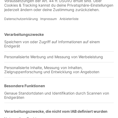
01:13:56
Gleich fünf Mal heißt es heute: Buon giorno aus der Serie C!
Wir haben die Länderspielpause bestens genutzt und einige
Ohrwürmer aus dem Fußballparadies Italien mitgebracht.
Beim Spitzenreiter der Girone B erleben wir einen
kurventechnisch überraschend guten Freitagabend, im
malerischen Städtchen Perugia folgt darauf ein
Gästefanverbot für die Tifosi aus Rimini. Sonntags starten wir
an der Adriaküste in Pesaro mit einer Curva im Rausch. In
Ascoli genießen wir den lautstarken Auftritt sowie das
grandiose Bergpanorama - und lassen uns zum Abschluss von
Sambenedettese und Ravenna mit schönen italienischen
Melodien berieseln.
Olympia-Verlag GmbH