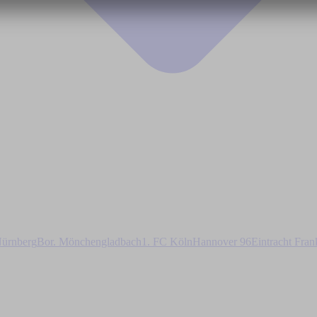
ürnberg
Bor. Mönchengladbach
1. FC Köln
Hannover 96
Eintracht Fran