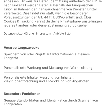
Jetzt in der Football was my first love-App
FK Dnipro
0 Titel verfügbar
Unsere App ist in den offiziellen Stores verfügbar!
Jetzt herunterladen