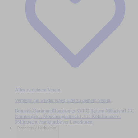
Alles zu deinem Verein
Verpasse nie wieder einen Titel zu deinem Verein.
Borussia Dortmund
Hamburger SV
FC Bayern München
1.FC
Nürnberg
Bor. Mönchengladbach
1. FC Köln
Hannover
96
Eintracht Frankfurt
Bayer Leverkusen
Podcasts / Hörbücher