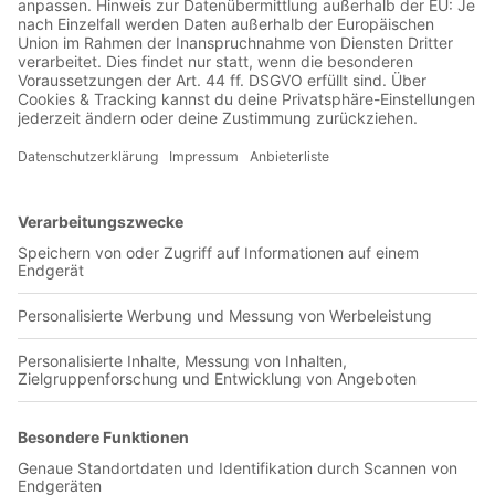
Jetzt in der Football was my first love-App
FK Dnipro
0 Titel verfügbar
Unsere App ist in den offiziellen Stores verfügbar!
Jetzt herunterladen