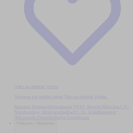
Alles zu deinem Verein
Verpasse nie wieder einen Titel zu deinem Verein.
Borussia Dortmund
Hamburger SV
FC Bayern München
1.FC
Nürnberg
Bor. Mönchengladbach
1. FC Köln
Hannover
96
Eintracht Frankfurt
Bayer Leverkusen
Podcasts / Hörbücher