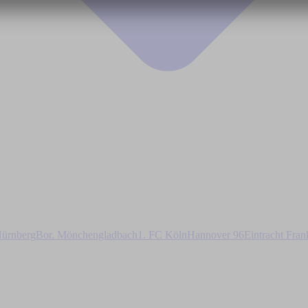
ürnberg
Bor. Mönchengladbach
1. FC Köln
Hannover 96
Eintracht Fran