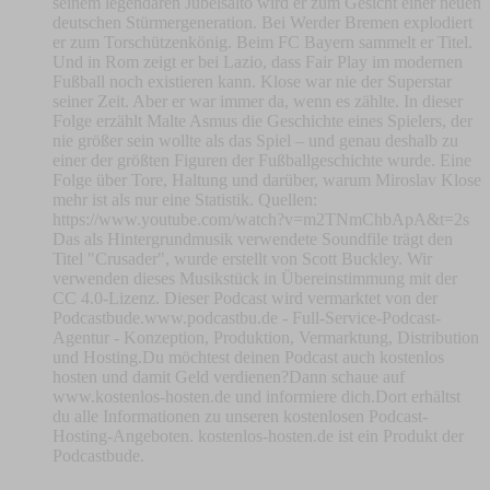
seinem legendären Jubelsalto wird er zum Gesicht einer neuen
deutschen Stürmergeneration. Bei Werder Bremen explodiert
er zum Torschützenkönig. Beim FC Bayern sammelt er Titel.
Und in Rom zeigt er bei Lazio, dass Fair Play im modernen
Fußball noch existieren kann. Klose war nie der Superstar
seiner Zeit. Aber er war immer da, wenn es zählte. In dieser
Folge erzählt Malte Asmus die Geschichte eines Spielers, der
nie größer sein wollte als das Spiel – und genau deshalb zu
einer der größten Figuren der Fußballgeschichte wurde. Eine
Folge über Tore, Haltung und darüber, warum Miroslav Klose
mehr ist als nur eine Statistik. Quellen:
https://www.youtube.com/watch?v=m2TNmChbApA&t=2s
Das als Hintergrundmusik verwendete Soundfile trägt den
Titel "Crusader", wurde erstellt von Scott Buckley. Wir
verwenden dieses Musikstück in Übereinstimmung mit der
CC 4.0-Lizenz. Dieser Podcast wird vermarktet von der
Podcastbude.www.podcastbu.de - Full-Service-Podcast-
Agentur - Konzeption, Produktion, Vermarktung, Distribution
und Hosting.Du möchtest deinen Podcast auch kostenlos
hosten und damit Geld verdienen?Dann schaue auf
www.kostenlos-hosten.de und informiere dich.Dort erhältst
du alle Informationen zu unseren kostenlosen Podcast-
Hosting-Angeboten. kostenlos-hosten.de ist ein Produkt der
Podcastbude.