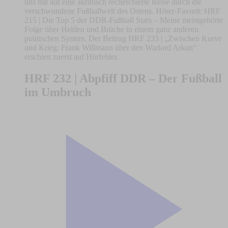
uns mit auf eine akribisch recherchierte Reise durch die
verschwundene Fußballwelt des Ostens. Hörer-Favorit: HRF
215 | Die Top 5 der DDR-Fußball Stars – Meine meistgehörte
Folge über Helden und Brüche in einem ganz anderen
politischen System. Der Beitrag HRF 233 | „Zwischen Kurve
und Krieg: Frank Willmann über den Warlord Arkan“
erschien zuerst auf Hörfehler.
HRF 232 | Abpfiff DDR – Der Fußball
im Umbruch