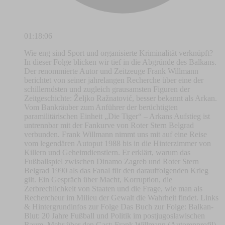
01:18:06
Wie eng sind Sport und organisierte Kriminalität verknüpft?
In dieser Folge blicken wir tief in die Abgründe des Balkans.
Der renommierte Autor und Zeitzeuge Frank Willmann
berichtet von seiner jahrelangen Recherche über eine der
schillerndsten und zugleich grausamsten Figuren der
Zeitgeschichte: Željko Ražnatović, besser bekannt als Arkan.
Vom Bankräuber zum Anführer der berüchtigten
paramilitärischen Einheit „Die Tiger“ – Arkans Aufstieg ist
untrennbar mit der Fankurve von Roter Stern Belgrad
verbunden. Frank Willmann nimmt uns mit auf eine Reise
vom legendären Autoput 1988 bis in die Hinterzimmer von
Killern und Geheimdienstlern. Er erklärt, warum das
Fußballspiel zwischen Dinamo Zagreb und Roter Stern
Belgrad 1990 als das Fanal für den darauffolgenden Krieg
gilt. Ein Gespräch über Macht, Korruption, die
Zerbrechlichkeit von Staaten und die Frage, wie man als
Rechercheur im Milieu der Gewalt die Wahrheit findet. Links
& Hintergrundinfos zur Folge Das Buch zur Folge: Balkan-
Blut: 20 Jahre Fußball und Politik im postjugoslawischen
Raum. Mehr über den Gast: Frank Willmann (Autorenprofil).