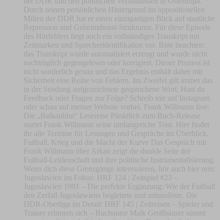
der DDR und den politischen Verhältnissen in Osteuropa.
Durch seinen persönlichen Hintergrund im oppositionellen
Milieu der DDR hat er einen einzigartigen Blick auf staatliche
Repression und Geheimdienst-Strukturen. Für diese Episode
des Hörfehlers liegt auch ein vollständiges Transkript mit
Zeitmarken und Sprecheridentifikation vor. Bitte beachten:
das Transkript wurde automatisiert erzeugt und wurde nicht
nachträglich gegengelesen oder korrigiert. Dieser Prozess ist
nicht sonderlich genau und das Ergebnis enthält daher mit
Sicherheit eine Reihe von Fehlern. Im Zweifel gilt immer das
in der Sendung aufgezeichnete gesprochene Wort. Hast du
Feedback oder Fragen zur Folge? Schreib mir auf Instagram
oder schau auf meiner Website vorbei. Frank Willmann live:
Die „Balkanblut“ Lesereise Pünktlich zum Buch-Release
startet Frank Willmann seine umfangreiche Tour. Hier findet
ihr alle Termine für Lesungen und Gespräche im Überblick.
Fußball, Krieg und die Macht der Kurve Das Gespräch mit
Frank Willmann über Arkan zeigt die dunkle Seite der
Fußball-Leidenschaft und ihre politische Instrumentalisierung.
Wenn dich diese Grenzgänge interessieren, hör auch hier rein:
Jugoslawien im Fokus: HRF 124 | Zeitspiel #23 –
Jugoslawien 1991 – Die perfekte Ergänzung: Wie der Fußball
den Zerfall Jugoslawiens begleitete und mitauslöste. Die
DDR-Oberliga im Detail: HRF 145 | Zeitreisen – Spieler und
Trainer erinnern sich – Buchautor Maik Großhäuser nimmt