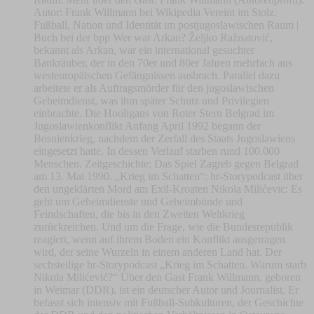
Autor: Frank Willmann bei Wikipedia Vereint im Stolz.
Fußball, Nation und Identität im postjugoslawischen Raum |
Buch bei der bpp Wer war Arkan? Željko Ražnatović,
bekannt als Arkan, war ein international gesuchter
Bankräuber, der in den 70er und 80er Jahren mehrfach aus
westeuropäischen Gefängnissen ausbrach. Parallel dazu
arbeitete er als Auftragsmörder für den jugoslawischen
Geheimdienst, was ihm später Schutz und Privilegien
einbrachte. Die Hooligans von Roter Stern Belgrad im
Jugoslawienkonflikt Anfang April 1992 begann der
Bosnienkrieg, nachdem der Zerfall des Staats Jugoslawiens
eingesetzt hatte. In dessen Verlauf starben rund 100.000
Menschen. Zeitgeschichte: Das Spiel Zagreb gegen Belgrad
am 13. Mai 1990. „Krieg im Schatten“: hr-Storypodcast über
den ungeklärten Mord am Exil-Kroaten Nikola Milićevic: Es
geht um Geheimdienste und Geheimbünde und
Feindschaften, die bis in den Zweiten Weltkrieg
zurückreichen. Und um die Frage, wie die Bundesrepublik
reagiert, wenn auf ihrem Boden ein Konflikt ausgetragen
wird, der seine Wurzeln in einem anderen Land hat. Der
sechsteilige hr-Storypodcast „Krieg im Schatten. Warum starb
Nikola Milićević?“ Über den Gast Frank Willmann, geboren
in Weimar (DDR), ist ein deutscher Autor und Journalist. Er
befasst sich intensiv mit Fußball-Subkulturen, der Geschichte