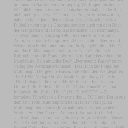
brennenden Barrikaden von Leipzig. Wir fragen uns heute:
Was blieb eigentlich vom ostdeutschen Fußball, als der Rasen
nicht mehr geteilt war? “ Um diese Fragen zu beantworten,
habe ich heute jemanden zu Gast, der die Geschichte des
Fußballs nicht nur als Chronist, sondern auch mit dem Blick
des Geografen und Historikers betrachtet, Jan Mohnhaupt.
Jan Mohnhaupt, Jahrgang 1983, ist freier Journalist und
Autor. Er studierte Geografie und Geschichte in Berlin und
Wien und schreibt unter anderem für Spiegel Online, Die Zeit
und das Fußballmagazin ballesterer. Nach Stationen im
Ruhrgebiet und in Brandenburg lebt und arbeitet er heute in
Magdeburg. Sein aktuelles Buch „Der geteilte Rasen“ ist im
Verlag Die Werkstatt erschienen. Das Buch zur Folge: Jan
Mohnhaupt: Der geteilte Rasen. Fußball in den Wendejahren
1989-1992. Verlag Die Werkstatt. Empfehlung: Der Film
„Und freitags in die Grüne Hölle“ über die Fanszene von
Union Berlin Ende der 80er. Der Dokumentarfilm: …und
freitags in die „Grüne Hölle“ (YouTube/DEFA) – Der
komplette Film über die Fanszene des 1. FC Union Berlin aus
dem Jahr 1989. Autorenprofil beim Hanser Verlag: Jan
Mohnhaupt bei Hanser (Informationen zu seinen weiteren
Werken wie Der Zoo der Anderen). Journalistische Arbeit:
Jan Mohnhaupt schreibt regelmäßig für große Medienhäuser.
Seine Artikel findest du unter anderem hier: Beiträge bei
Spiegel Online Deutschlandfunk Feature | 4. September 1989: