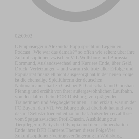
02:09:03
Olympiasiegerin Alexandra Popp spricht im Legenden-
Podcast „Wie war das damals?“ so offen wie selten: über ihre
Zukunftsoptionen zwischen VfL Wolfsburg und Borussia
Dortmund, Auslandswechsel und Karriere-Ende, über Geld,
Druck, Verletzungen – und warum sie trotz aller Erfolge und
Popularität finanziell nicht ausgesorgt hat.In der neuen Folge
ist die ehemalige Spielführerin der deutschen
Nationalmannschaft zu Gast bei Pit Gottschalk und Christian
Pfennig und erzählt von ihrer außergewöhnlichen Laufbahn,
von den Jahren beim FCR Duisburg, von prägenden
Trainerinnen und Wegbegleiterinnen – und erklärt, warum der
FC Bayern den VfL Wolfsburg zuletzt überholt hat und was
das mit Selbstzufriedenheit zu tun hat. Außerdem erzählt sie
vom Spagat zwischen Profi-Dasein, Ausbildung zur
Tierpflegerin, Partys bei Olympia und dem schmerzhaften
Ende ihrer DFB-Karriere.Themen dieser FolgeVier
Zukunftsoptionen: Vertragsverlängerung in Wolfsburg,