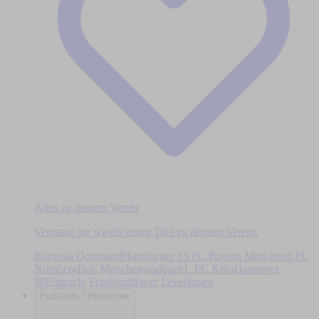
Alles zu deinem Verein
Verpasse nie wieder einen Titel zu deinem Verein.
Borussia Dortmund
Hamburger SV
FC Bayern München
1.FC
Nürnberg
Bor. Mönchengladbach
1. FC Köln
Hannover
96
Eintracht Frankfurt
Bayer Leverkusen
Podcasts / Hörbücher