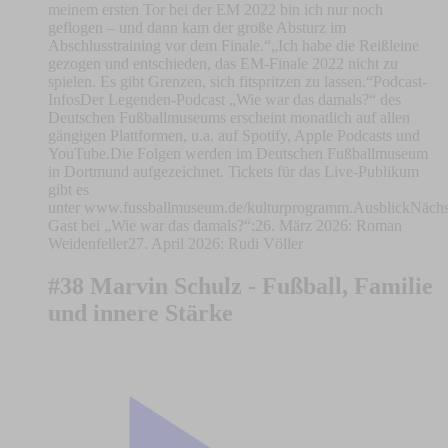
meinem ersten Tor bei der EM 2022 bin ich nur noch
geflogen – und dann kam der große Absturz im
Abschlusstraining vor dem Finale.“„Ich habe die Reißleine
gezogen und entschieden, das EM-Finale 2022 nicht zu
spielen. Es gibt Grenzen, sich fitspritzen zu lassen.“Podcast-
InfosDer Legenden-Podcast „Wie war das damals?“ des
Deutschen Fußballmuseums erscheint monatlich auf allen
gängigen Plattformen, u.a. auf Spotify, Apple Podcasts und
YouTube.Die Folgen werden im Deutschen Fußballmuseum
in Dortmund aufgezeichnet. Tickets für das Live-Publikum
gibt es
unter www.fussballmuseum.de/kulturprogramm.AusblickNächs
Gast bei „Wie war das damals?“:26. März 2026: Roman
Weidenfeller27. April 2026: Rudi Völler
#38 Marvin Schulz - Fußball, Familie
und innere Stärke