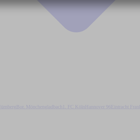
ürnberg
Bor. Mönchengladbach
1. FC Köln
Hannover 96
Eintracht Fran