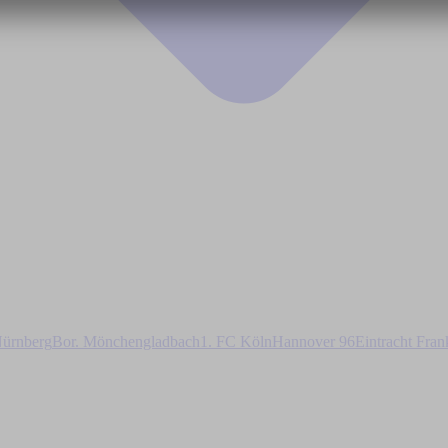
ürnberg
Bor. Mönchengladbach
1. FC Köln
Hannover 96
Eintracht Fran