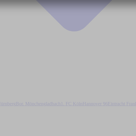
ürnberg
Bor. Mönchengladbach
1. FC Köln
Hannover 96
Eintracht Fran