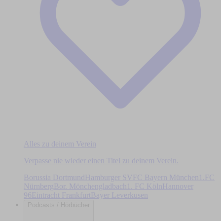
Alles zu deinem Verein
Verpasse nie wieder einen Titel zu deinem Verein.
Borussia Dortmund
Hamburger SV
FC Bayern München
1.FC
Nürnberg
Bor. Mönchengladbach
1. FC Köln
Hannover
96
Eintracht Frankfurt
Bayer Leverkusen
Podcasts / Hörbücher